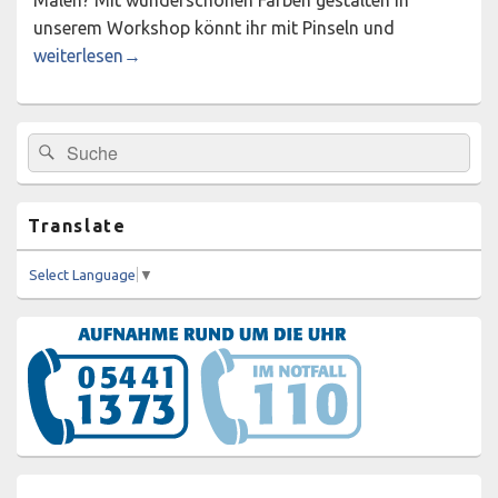
unserem Workshop könnt ihr mit Pinseln und
Only for girls* – Kreativer Malworkshop am 26.07.2022 in
weiterlesen
→
Primärer
Suchen
Suchen
Seitenleisten-
nach:
Widgetbereich
Translate
Select Language
▼