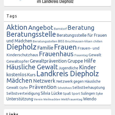
Tags
Aktion
Angebot
Beratung
Barnstorf
Beratungsstelle
Beratungsstelle für Frauen
und Mädchen
BISS
Beratungsstellen
Bruchhausen-Vilsen
chillen
Diepholz
Frauen
Familie
Frauen- und
Frauenhaus
Kinderschutzhaus
Gewalt
Frauentag
Hilfe
Gewaltprävention
Gruppe
Gewaltopfer
Häusliche Gewalt
Kinder
Jugendliche
Landkreis Diepholz
kostenlos
Kurs
Mädchen
Netzwerk
Netzwerk gegen Häusliche
Prävention
Gewalt
Selbstbehauptung
Opfer
Schutzhaus
Silvia Lücke
Selbstverteidigung
Sulingen
Spaß
Sport
Syke
Unterstützung
Wendo
Weltfrauentag
Verein
Weihnachten
Links