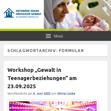
Netzwerk gegen Häusliche Gewalt
Frauen- und Kinderschutzhaus Diepholz, Beratungsstellen für Frauen und
Menü
Mädchen, BISS
im Landkreis Diepholz e.V.
SCHLAGWORTARCHIV:
FORMULAR
Workshop „Gewalt in
Teenagerbeziehungen“ am
23.09.2025
Veröffentlicht am
4. Juni 2025
von
Silvia Lücke