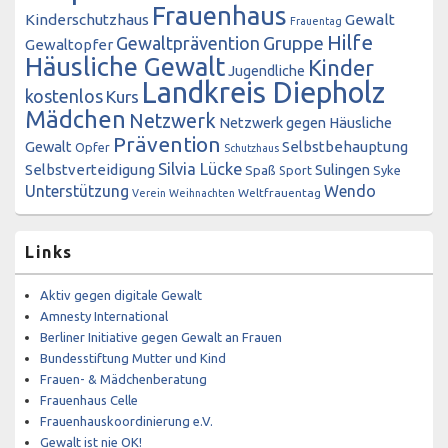
Frauenhaus
Kinderschutzhaus
Gewalt
Frauentag
Hilfe
Gewaltprävention
Gruppe
Gewaltopfer
Häusliche Gewalt
Kinder
Jugendliche
Landkreis Diepholz
kostenlos
Kurs
Mädchen
Netzwerk
Netzwerk gegen Häusliche
Prävention
Gewalt
Selbstbehauptung
Opfer
Schutzhaus
Silvia Lücke
Selbstverteidigung
Sulingen
Spaß
Sport
Syke
Unterstützung
Wendo
Weltfrauentag
Verein
Weihnachten
Links
Aktiv gegen digitale Gewalt
Amnesty International
Berliner Initiative gegen Gewalt an Frauen
Bundesstiftung Mutter und Kind
Frauen- & Mädchenberatung
Frauenhaus Celle
Frauenhauskoordinierung e.V.
Gewalt ist nie OK!