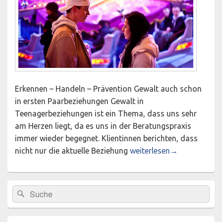
Erkennen – Handeln – Prävention Gewalt auch schon
in ersten Paarbeziehungen Gewalt in
Teenagerbeziehungen ist ein Thema, dass uns sehr
am Herzen liegt, da es uns in der Beratungspraxis
immer wieder begegnet. Klientinnen berichten, dass
Workshop „Gewalt in Tee
nicht nur die aktuelle Beziehung
weiterlesen
→
Primärer
Suchen
Suchen
Seitenleisten-
nach:
Widgetbereich