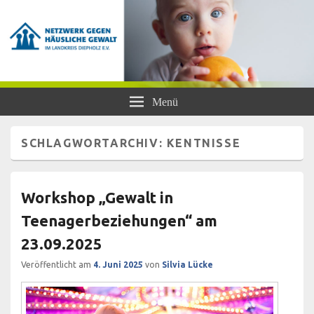
Netzwerk gegen Häusliche Gewalt
Frauen- und Kinderschutzhaus Diepholz, Beratungsstellen für Frauen und
Menü
Mädchen, BISS
im Landkreis Diepholz e.V.
SCHLAGWORTARCHIV:
KENTNISSE
Workshop „Gewalt in
Teenagerbeziehungen“ am
23.09.2025
Veröffentlicht am
4. Juni 2025
von
Silvia Lücke