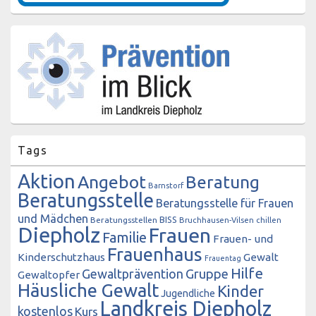
Tags
Aktion
Angebot
Beratung
Barnstorf
Beratungsstelle
Beratungsstelle für Frauen
und Mädchen
BISS
Beratungsstellen
Bruchhausen-Vilsen
chillen
Diepholz
Frauen
Familie
Frauen- und
Frauenhaus
Kinderschutzhaus
Gewalt
Frauentag
Hilfe
Gewaltprävention
Gruppe
Gewaltopfer
Häusliche Gewalt
Kinder
Jugendliche
Landkreis Diepholz
kostenlos
Kurs