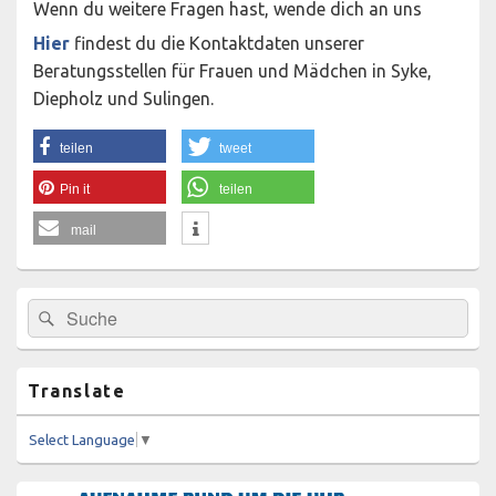
Wenn du weitere Fragen hast, wende dich an uns
Hier
findest du die Kontaktdaten unserer
Beratungsstellen für Frauen und Mädchen in Syke,
Diepholz und Sulingen.
teilen
tweet
Pin it
teilen
mail
Primärer
Suchen
Suchen
Seitenleisten-
nach:
Widgetbereich
Translate
Select Language
▼