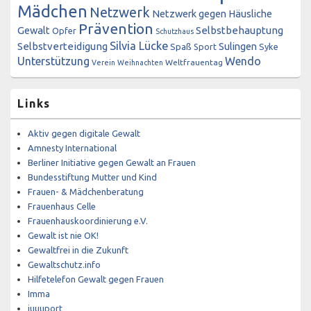
Mädchen
Netzwerk
Netzwerk gegen Häusliche
Prävention
Gewalt
Selbstbehauptung
Opfer
Schutzhaus
Silvia Lücke
Selbstverteidigung
Sulingen
Spaß
Sport
Syke
Unterstützung
Wendo
Weltfrauentag
Verein
Weihnachten
Links
Aktiv gegen digitale Gewalt
Amnesty International
Berliner Initiative gegen Gewalt an Frauen
Bundesstiftung Mutter und Kind
Frauen- & Mädchenberatung
Frauenhaus Celle
Frauenhauskoordinierung e.V.
Gewalt ist nie OK!
Gewaltfrei in die Zukunft
Gewaltschutz.info
Hilfetelefon Gewalt gegen Frauen
Imma
juuuport