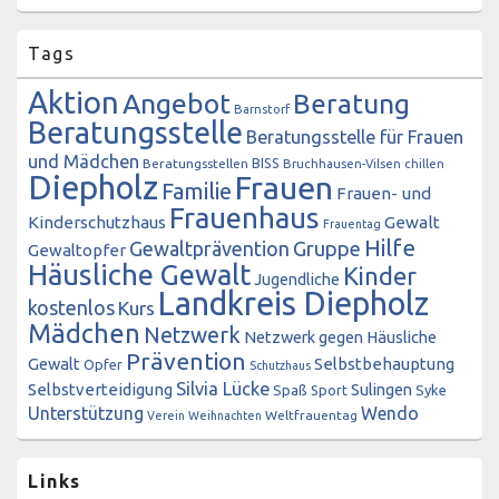
Tags
Aktion
Angebot
Beratung
Barnstorf
Beratungsstelle
Beratungsstelle für Frauen
und Mädchen
BISS
Beratungsstellen
Bruchhausen-Vilsen
chillen
Diepholz
Frauen
Familie
Frauen- und
Frauenhaus
Kinderschutzhaus
Gewalt
Frauentag
Hilfe
Gewaltprävention
Gruppe
Gewaltopfer
Häusliche Gewalt
Kinder
Jugendliche
Landkreis Diepholz
kostenlos
Kurs
Mädchen
Netzwerk
Netzwerk gegen Häusliche
Prävention
Gewalt
Selbstbehauptung
Opfer
Schutzhaus
Silvia Lücke
Selbstverteidigung
Sulingen
Spaß
Sport
Syke
Unterstützung
Wendo
Weltfrauentag
Verein
Weihnachten
Links