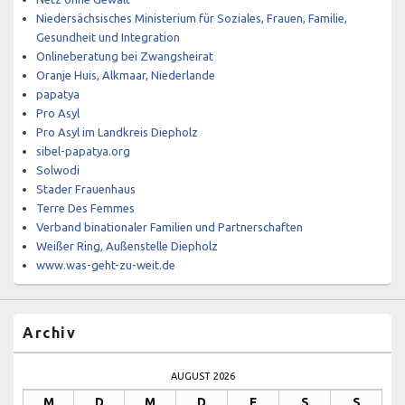
Niedersächsisches Ministerium für Soziales, Frauen, Familie,
Gesundheit und Integration
Onlineberatung bei Zwangsheirat
Oranje Huis, Alkmaar, Niederlande
papatya
Pro Asyl
Pro Asyl im Landkreis Diepholz
sibel-papatya.org
Solwodi
Stader Frauenhaus
Terre Des Femmes
Verband binationaler Familien und Partnerschaften
Weißer Ring, Außenstelle Diepholz
www.was-geht-zu-weit.de
Archiv
AUGUST 2026
M
D
M
D
F
S
S