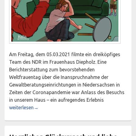
Am Freitag, dem 05.03.2021 filmte ein dreiköpfiges
Team des NDR im Frauenhaus Diepholz. Eine
Berichterstattung zum bevorstehenden
Weltfrauentag über die Inanspruchnahme der
Gewaltberatungseinrichtungen in Niedersachsen in
Zeiten der Coronapandemie war Anlass des Besuchs
in unserem Haus – ein aufregendes Erlebnis
Coronapandemie und Häusliche Gewalt in Niedersachsen:
weiterlesen
→