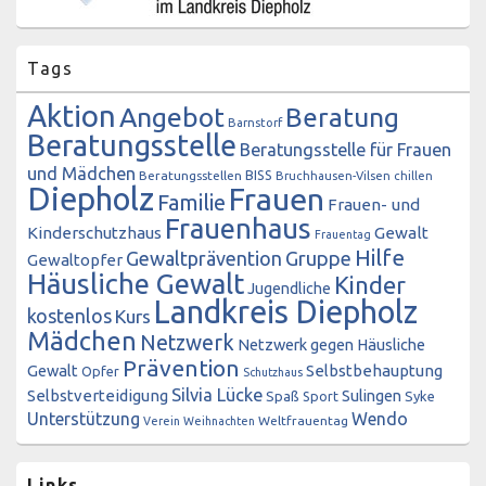
Tags
Aktion
Angebot
Beratung
Barnstorf
Beratungsstelle
Beratungsstelle für Frauen
und Mädchen
BISS
Beratungsstellen
Bruchhausen-Vilsen
chillen
Diepholz
Frauen
Familie
Frauen- und
Frauenhaus
Kinderschutzhaus
Gewalt
Frauentag
Hilfe
Gewaltprävention
Gruppe
Gewaltopfer
Häusliche Gewalt
Kinder
Jugendliche
Landkreis Diepholz
kostenlos
Kurs
Mädchen
Netzwerk
Netzwerk gegen Häusliche
Prävention
Gewalt
Selbstbehauptung
Opfer
Schutzhaus
Silvia Lücke
Selbstverteidigung
Sulingen
Spaß
Sport
Syke
Unterstützung
Wendo
Weltfrauentag
Verein
Weihnachten
Links