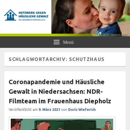
Netzwerk gegen Häusliche Gewalt
Frauen- und Kinderschutzhaus Diepholz, Beratungsstellen für Frauen und
Menü
Mädchen, BISS
im Landkreis Diepholz e.V.
SCHLAGWORTARCHIV:
SCHUTZHAUS
Coronapandemie und Häusliche
Gewalt in Niedersachsen: NDR-
Filmteam im Frauenhaus Diepholz
Veröffentlicht am
9. März 2021
von
Doris Wieferich