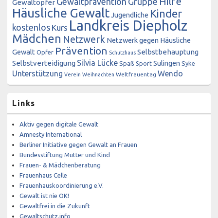
Hilfe
Gewaltprävention
Gruppe
Gewaltopfer
Häusliche Gewalt
Kinder
Jugendliche
Landkreis Diepholz
kostenlos
Kurs
Mädchen
Netzwerk
Netzwerk gegen Häusliche
Prävention
Gewalt
Selbstbehauptung
Opfer
Schutzhaus
Silvia Lücke
Selbstverteidigung
Sulingen
Spaß
Sport
Syke
Unterstützung
Wendo
Weltfrauentag
Verein
Weihnachten
Links
Aktiv gegen digitale Gewalt
Amnesty International
Berliner Initiative gegen Gewalt an Frauen
Bundesstiftung Mutter und Kind
Frauen- & Mädchenberatung
Frauenhaus Celle
Frauenhauskoordinierung e.V.
Gewalt ist nie OK!
Gewaltfrei in die Zukunft
Gewaltschutz.info