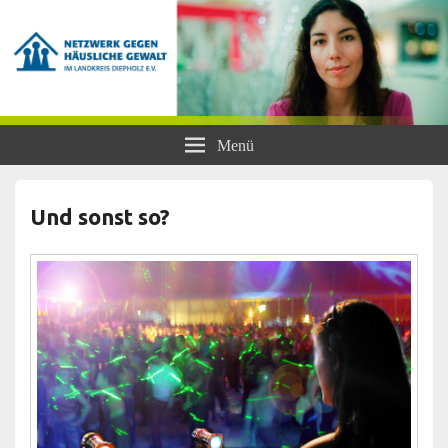
Netzwerk gegen Häusliche Gewalt
Frauen- und Kinderschutzhaus Diepholz, Beratungsstellen für Frauen und
Menü
Mädchen, BISS
im Landkreis Diepholz e.V.
Und sonst so?