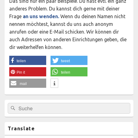
Das sind nur ein paar Beispiele. Du hast evtl. ein ganz
anderes Problem. Du kannst dich gerne mit deiner
Frage
an uns wenden.
Wenn du deinen Namen nicht
nennen möchtest, kannst du uns auch anonym
anrufen oder eine E-Mail schicken. Wir können dir
auch Adressen von anderen Einrichtungen geben, die
dir weiterhelfen können.
teilen
tweet
Pin it
teilen
mail
Primärer
Suchen
Suchen
Seitenleisten-
nach:
Widgetbereich
Translate