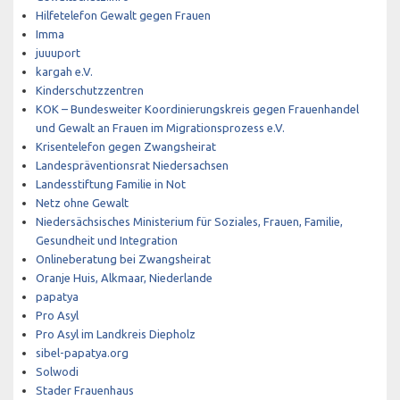
Hilfetelefon Gewalt gegen Frauen
Imma
juuuport
kargah e.V.
Kinderschutzzentren
KOK – Bundesweiter Koordinierungskreis gegen Frauenhandel
und Gewalt an Frauen im Migrationsprozess e.V.
Krisentelefon gegen Zwangsheirat
Landespräventionsrat Niedersachsen
Landesstiftung Familie in Not
Netz ohne Gewalt
Niedersächsisches Ministerium für Soziales, Frauen, Familie,
Gesundheit und Integration
Onlineberatung bei Zwangsheirat
Oranje Huis, Alkmaar, Niederlande
papatya
Pro Asyl
Pro Asyl im Landkreis Diepholz
sibel-papatya.org
Solwodi
Stader Frauenhaus