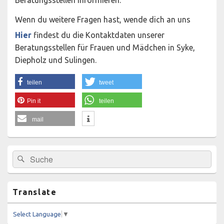
Wenn du weitere Fragen hast, wende dich an uns
Hier
findest du die Kontaktdaten unserer
Beratungsstellen für Frauen und Mädchen in Syke,
Diepholz und Sulingen.
teilen
tweet
Pin it
teilen
mail
Primärer
Suchen
Suchen
Seitenleisten-
nach:
Widgetbereich
Translate
Select Language
▼