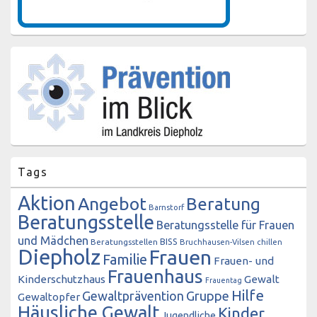
Tags
Aktion
Angebot
Beratung
Barnstorf
Beratungsstelle
Beratungsstelle für Frauen
und Mädchen
BISS
Beratungsstellen
Bruchhausen-Vilsen
chillen
Diepholz
Frauen
Familie
Frauen- und
Frauenhaus
Kinderschutzhaus
Gewalt
Frauentag
Hilfe
Gewaltprävention
Gruppe
Gewaltopfer
Häusliche Gewalt
Kinder
Jugendliche