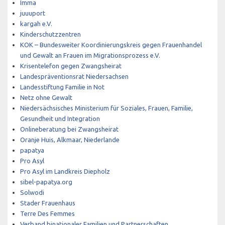
Imma
juuuport
kargah e.V.
Kinderschutzzentren
KOK – Bundesweiter Koordinierungskreis gegen Frauenhandel
und Gewalt an Frauen im Migrationsprozess e.V.
Krisentelefon gegen Zwangsheirat
Landespräventionsrat Niedersachsen
Landesstiftung Familie in Not
Netz ohne Gewalt
Niedersächsisches Ministerium für Soziales, Frauen, Familie,
Gesundheit und Integration
Onlineberatung bei Zwangsheirat
Oranje Huis, Alkmaar, Niederlande
papatya
Pro Asyl
Pro Asyl im Landkreis Diepholz
sibel-papatya.org
Solwodi
Stader Frauenhaus
Terre Des Femmes
Verband binationaler Familien und Partnerschaften