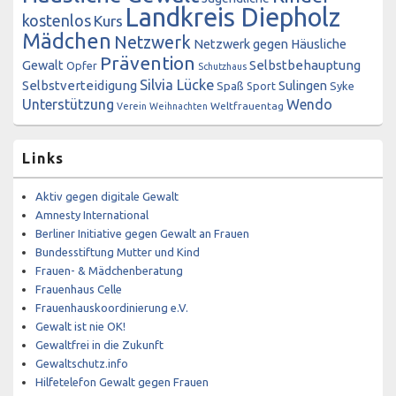
Landkreis Diepholz
kostenlos
Kurs
Mädchen
Netzwerk
Netzwerk gegen Häusliche
Prävention
Gewalt
Selbstbehauptung
Opfer
Schutzhaus
Silvia Lücke
Selbstverteidigung
Sulingen
Spaß
Sport
Syke
Unterstützung
Wendo
Weltfrauentag
Verein
Weihnachten
Links
Aktiv gegen digitale Gewalt
Amnesty International
Berliner Initiative gegen Gewalt an Frauen
Bundesstiftung Mutter und Kind
Frauen- & Mädchenberatung
Frauenhaus Celle
Frauenhauskoordinierung e.V.
Gewalt ist nie OK!
Gewaltfrei in die Zukunft
Gewaltschutz.info
Hilfetelefon Gewalt gegen Frauen