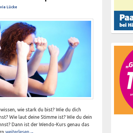
lvia Lücke
issen, wie stark du bist? Wie du dich
st? Wie laut deine Stimme ist? Wie du dein
annst? Dann ist der Wendo-Kurs genau das
Sommerferienaktion: Wendo-Selbstbehauptungskurs für Mäd
ern
weiterlesen
→