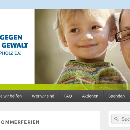
 Häusliche Gewalt im Lan
ratungsstellen für Frauen und Mädchen, BISS
e wir helfen
Wer wir sind
FAQ
Aktionen
Spenden
Primärer
Suc
Suchen
Seitenleisten
SOMMERFERIEN
nach:
Widgetberei