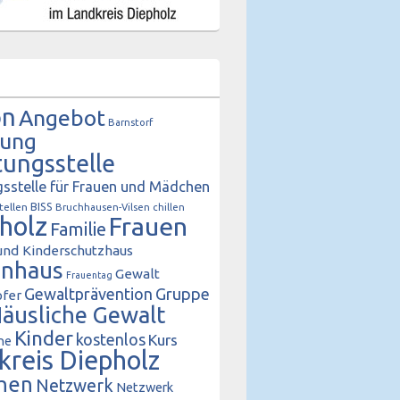
on
Angebot
Barnstorf
tung
tungsstelle
sstelle für Frauen und Mädchen
BISS
tellen
Bruchhausen-Vilsen
chillen
holz
Frauen
Familie
und Kinderschutzhaus
enhaus
Gewalt
Frauentag
Gewaltprävention
Gruppe
fer
äusliche Gewalt
Kinder
kostenlos
Kurs
he
kreis Diepholz
hen
Netzwerk
Netzwerk