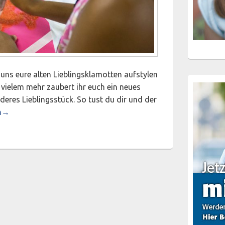
 uns eure alten Lieblingsklamotten aufstylen
 vielem mehr zaubert ihr euch ein neues
nderes Lieblingsstück. So tust du dir und der
enaktion im Mädchentreff Diepholz: Fashionnachmittag mit Bi
n
→