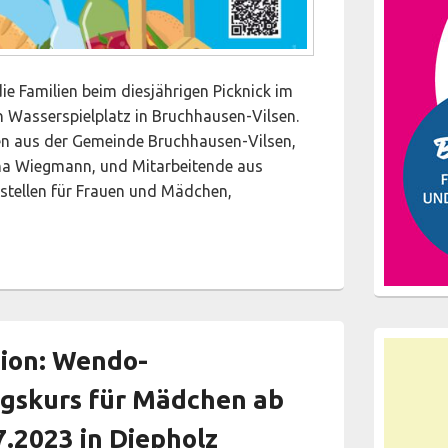
e Familien beim diesjährigen Picknick im
 Wasserspielplatz in Bruchhausen-Vilsen.
en aus der Gemeinde Bruchhausen-Vilsen,
nna Wiegmann, und Mitarbeitende aus
stellen für Frauen und Mädchen,
ltschutzgesetz – Wir feiern bei einem bunten und fröhlichen P
→
ion: Wendo-
gskurs für Mädchen ab
7.2023 in Diepholz