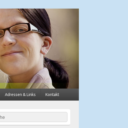
dkreis Diepholz
Adressen & Links
Kontakt
hen
-
ch