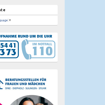
ate
nguage
▼