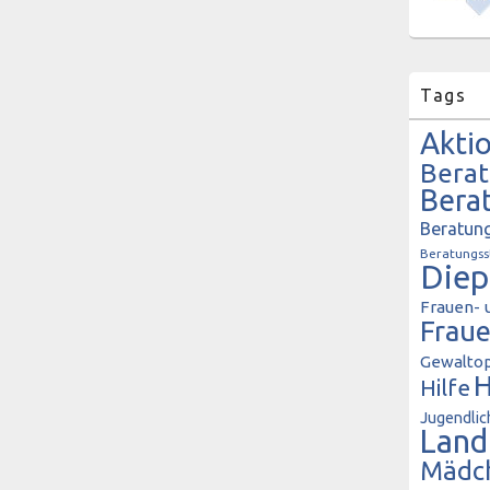
Tags
Akti
Bera
Bera
Beratung
Beratungss
Diep
Frauen- 
Frau
Gewaltop
H
Hilfe
Jugendlic
Land
Mädc