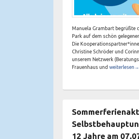
Manuela Grambart begrüßte di
Park auf dem schön gelegenen
Die Kooperationspartner*inn
Christine Schröder und Cori
unserem Netzwerk (Beratungs
22 Jahre Gewa
Frauenhaus und
weiterlesen
Sommerferienakt
Selbstbehauptun
12 Jahre am 07.0