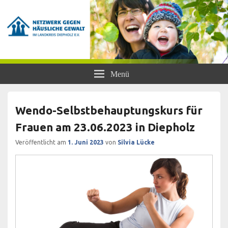
Netzwerk gegen Häusliche Gewalt
Frauen- und Kinderschutzhaus Diepholz, Beratungsstellen für Frauen und
Menü
Mädchen, BISS
im Landkreis Diepholz e.V.
Wendo-Selbstbehauptungskurs für
Frauen am 23.06.2023 in Diepholz
Veröffentlicht am
1. Juni 2023
von
Silvia Lücke