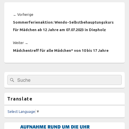
Beitragsnavigation
Vorheriger
←
Vorherige
Beitrag:
Sommerferienaktion: Wendo-Selbstbehauptungskurs
für Mädchen ab 12 Jahre am 07.07.2023 in Diepholz
Nächster
Weiter
→
Beitrag:
Mädchentreff für alle Mädchen* von 10 bis 17 Jahre
Primärer
Suchen
Suchen
Seitenleisten-
nach:
Widgetbereich
Translate
Select Language
▼