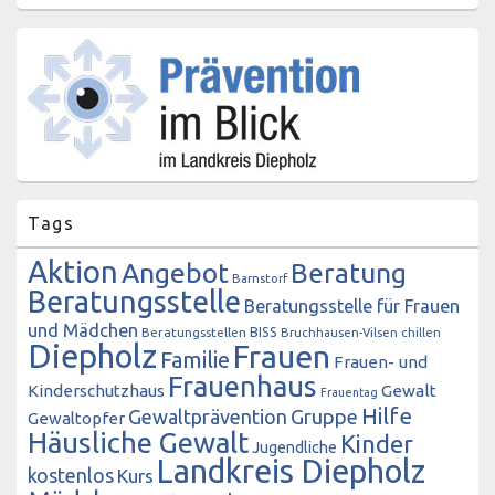
Tags
Aktion
Angebot
Beratung
Barnstorf
Beratungsstelle
Beratungsstelle für Frauen
und Mädchen
BISS
Beratungsstellen
Bruchhausen-Vilsen
chillen
Diepholz
Frauen
Familie
Frauen- und
Frauenhaus
Kinderschutzhaus
Gewalt
Frauentag
Hilfe
Gewaltprävention
Gruppe
Gewaltopfer
Häusliche Gewalt
Kinder
Jugendliche
Landkreis Diepholz
kostenlos
Kurs