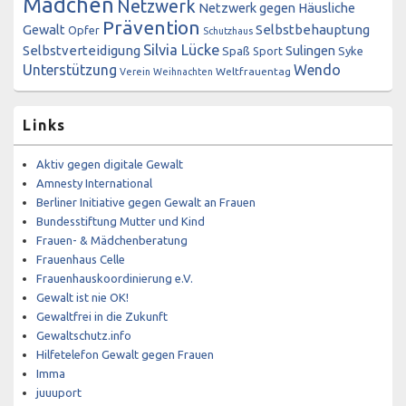
Mädchen
Netzwerk
Netzwerk gegen Häusliche
Prävention
Gewalt
Selbstbehauptung
Opfer
Schutzhaus
Silvia Lücke
Selbstverteidigung
Sulingen
Spaß
Sport
Syke
Unterstützung
Wendo
Weltfrauentag
Verein
Weihnachten
Links
Aktiv gegen digitale Gewalt
Amnesty International
Berliner Initiative gegen Gewalt an Frauen
Bundesstiftung Mutter und Kind
Frauen- & Mädchenberatung
Frauenhaus Celle
Frauenhauskoordinierung e.V.
Gewalt ist nie OK!
Gewaltfrei in die Zukunft
Gewaltschutz.info
Hilfetelefon Gewalt gegen Frauen
Imma
juuuport