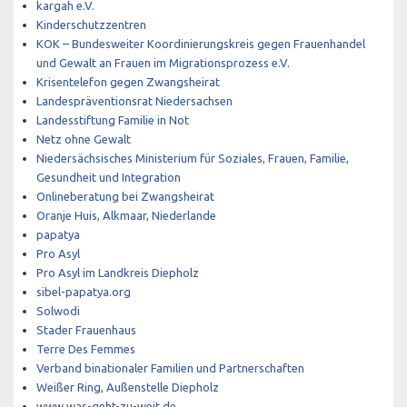
kargah e.V.
Kinderschutzzentren
KOK – Bundesweiter Koordinierungskreis gegen Frauenhandel
und Gewalt an Frauen im Migrationsprozess e.V.
Krisentelefon gegen Zwangsheirat
Landespräventionsrat Niedersachsen
Landesstiftung Familie in Not
Netz ohne Gewalt
Niedersächsisches Ministerium für Soziales, Frauen, Familie,
Gesundheit und Integration
Onlineberatung bei Zwangsheirat
Oranje Huis, Alkmaar, Niederlande
papatya
Pro Asyl
Pro Asyl im Landkreis Diepholz
sibel-papatya.org
Solwodi
Stader Frauenhaus
Terre Des Femmes
Verband binationaler Familien und Partnerschaften
Weißer Ring, Außenstelle Diepholz
www.was-geht-zu-weit.de