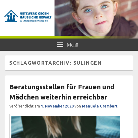
Netzwerk gegen Häusliche Gewalt
Frauen- und Kinderschutzhaus Diepholz, Beratungsstellen für Frauen und
Menü
Mädchen, BISS
im Landkreis Diepholz e.V.
SCHLAGWORTARCHIV:
SULINGEN
Beratungsstellen für Frauen und
Mädchen weiterhin erreichbar
Veröffentlicht am
1. November 2020
von
Manuela Grambart