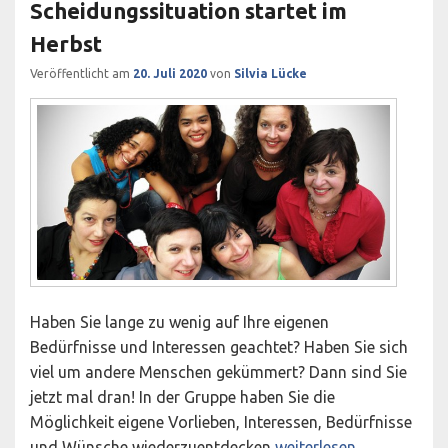
Scheidungssituation startet im
Herbst
Veröffentlicht am
20. Juli 2020
von
Silvia Lücke
Haben Sie lange zu wenig auf Ihre eigenen
Bedürfnisse und Interessen geachtet? Haben Sie sich
viel um andere Menschen gekümmert? Dann sind Sie
jetzt mal dran! In der Gruppe haben Sie die
Möglichkeit eigene Vorlieben, Interessen, Bedürfnisse
Jetzt bin ich mal dran!
und Wünsche wiederzuentdecken
weiterlesen
→