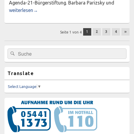
Agenda-21-Bürgerstiftung. Barbara Parizsky und
Viele Möglichkeiten für Ehrenamtliche
weiterlesen
→
Beitragsnavigation
1
2
3
4
»
Seite 1 von 4
Primärer
Suchen
Suchen
Seitenleisten-
nach:
Widgetbereich
Translate
Select Language
▼