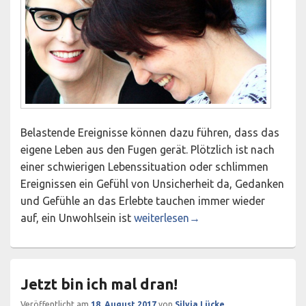
Belastende Ereignisse können dazu führen, dass das
eigene Leben aus den Fugen gerät. Plötzlich ist nach
einer schwierigen Lebenssituation oder schlimmen
Ereignissen ein Gefühl von Unsicherheit da, Gedanken
und Gefühle an das Erlebte tauchen immer wieder
Wieder Boden unter den Füßen gewi
auf, ein Unwohlsein ist
weiterlesen
→
Jetzt bin ich mal dran!
Veröffentlicht am
18. August 2017
von
Silvia Lücke