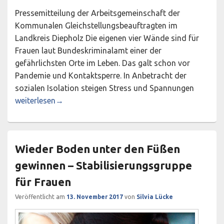
Pressemitteilung der Arbeitsgemeinschaft der
Kommunalen Gleichstellungsbeauftragten im
Landkreis Diepholz Die eigenen vier Wände sind für
Frauen laut Bundeskriminalamt einer der
gefährlichsten Orte im Leben. Das galt schon vor
Pandemie und Kontaktsperre. In Anbetracht der
sozialen Isolation steigen Stress und Spannungen
(K)ein sicheres Zuhause – Unterstützungsangebote bei häu
weiterlesen
→
Wieder Boden unter den Füßen
gewinnen – Stabilisierungsgruppe
für Frauen
Veröffentlicht am
13. November 2017
von
Silvia Lücke