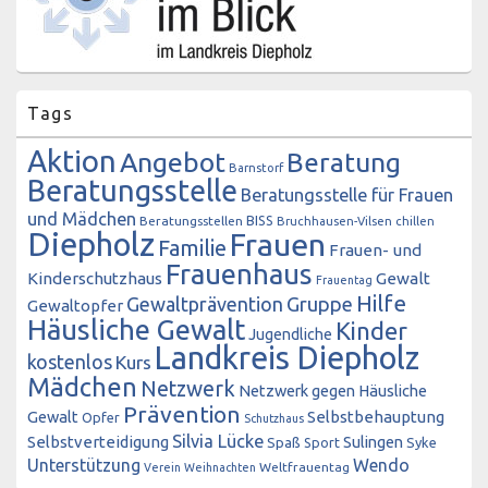
Tags
Aktion
Angebot
Beratung
Barnstorf
Beratungsstelle
Beratungsstelle für Frauen
und Mädchen
BISS
Beratungsstellen
Bruchhausen-Vilsen
chillen
Diepholz
Frauen
Familie
Frauen- und
Frauenhaus
Kinderschutzhaus
Gewalt
Frauentag
Hilfe
Gewaltprävention
Gruppe
Gewaltopfer
Häusliche Gewalt
Kinder
Jugendliche
Landkreis Diepholz
kostenlos
Kurs
Mädchen
Netzwerk
Netzwerk gegen Häusliche
Prävention
Gewalt
Selbstbehauptung
Opfer
Schutzhaus
Silvia Lücke
Selbstverteidigung
Sulingen
Spaß
Sport
Syke
Unterstützung
Wendo
Weltfrauentag
Verein
Weihnachten