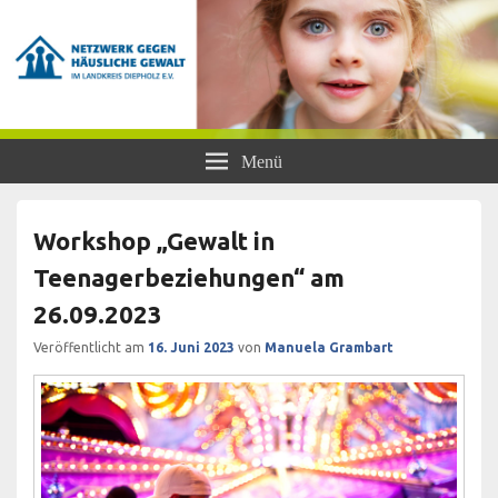
Netzwerk gegen Häusliche Gewalt
Frauen- und Kinderschutzhaus Diepholz, Beratungsstellen für Frauen und
Menü
Mädchen, BISS
im Landkreis Diepholz e.V.
Workshop „Gewalt in
Teenagerbeziehungen“ am
26.09.2023
Veröffentlicht am
16. Juni 2023
von
Manuela Grambart