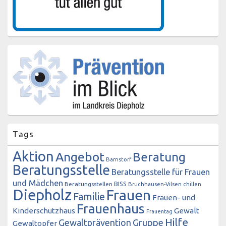
Tags
Aktion
Angebot
Beratung
Barnstorf
Beratungsstelle
Beratungsstelle für Frauen
und Mädchen
BISS
Beratungsstellen
Bruchhausen-Vilsen
chillen
Diepholz
Frauen
Familie
Frauen- und
Frauenhaus
Kinderschutzhaus
Gewalt
Frauentag
Hilfe
Gewaltprävention
Gruppe
Gewaltopfer