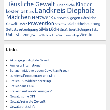
Häusliche Gewalt
Kinder
Jugendliche
Landkreis Diepholz
kostenlos
Kurs
Mädchen
Netzwerk
Netzwerk gegen Häusliche
Prävention
Gewalt
Selbstbehauptung
Opfer
Schutzhaus
Silvia Lücke
Selbstverteidigung
Sulingen
Spaß
Sport
Syke
Unterstützung
Wendo
Weltfrauentag
Verein
Weihnachten
Links
Aktiv gegen digitale Gewalt
Amnesty International
Berliner Initiative gegen Gewalt an Frauen
Bundesstiftung Mutter und Kind
Frauen- & Mädchenberatung
Frauenhaus Celle
Frauenhauskoordinierung e.V.
Gewalt ist nie OK!
Gewaltfrei in die Zukunft
Gewaltschutz.info