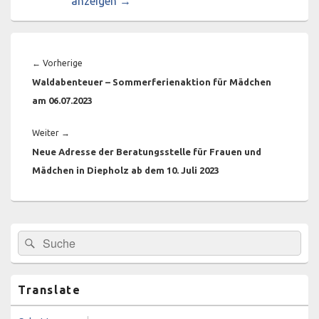
anzeigen
→
Beitragsnavigation
Vorheriger
←
Vorherige
Beitrag:
Waldabenteuer – Sommerferienaktion für Mädchen
am 06.07.2023
Nächster
Weiter
→
Beitrag:
Neue Adresse der Beratungsstelle für Frauen und
Mädchen in Diepholz ab dem 10. Juli 2023
Primärer
Suchen
Suchen
Seitenleisten-
nach:
Widgetbereich
Translate