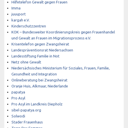
Hilfetelefon Gewalt gegen Frauen
Imma
juuuport
kargah e.V.
Kinderschutzzentren
KOK – Bundesweiter Koordinierungskreis gegen Frauenhandel
und Gewalt an Frauen im Migrationsprozess e.V.
Krisentelefon gegen Zwangsheirat
Landespräventionsrat Niedersachsen
Landesstiftung Familie in Not
Netz ohne Gewalt
Niedersächsisches Ministerium für Soziales, Frauen, Familie,
Gesundheit und Integration
Onlineberatung bei Zwangsheirat
Oranje Huis, Alkmaar, Niederlande
papatya
Pro Asyl
Pro Asyl im Landkreis Diepholz
sibel-papatya.org
Solwodi
Stader Frauenhaus