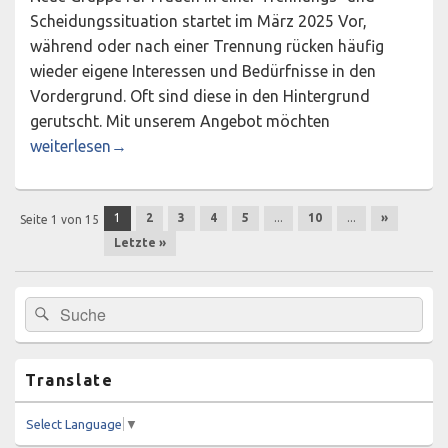
Scheidungssituation startet im März 2025 Vor,
während oder nach einer Trennung rücken häufig
wieder eigene Interessen und Bedürfnisse in den
Vordergrund. Oft sind diese in den Hintergrund
gerutscht. Mit unserem Angebot möchten
Jetzt bin ich mal dran!
weiterlesen
→
Beitragsnavigation
1
2
3
4
5
...
10
...
»
Seite 1 von 15
Letzte »
Primärer
Suchen
Suchen
Seitenleisten-
nach:
Widgetbereich
Translate
Select Language
▼