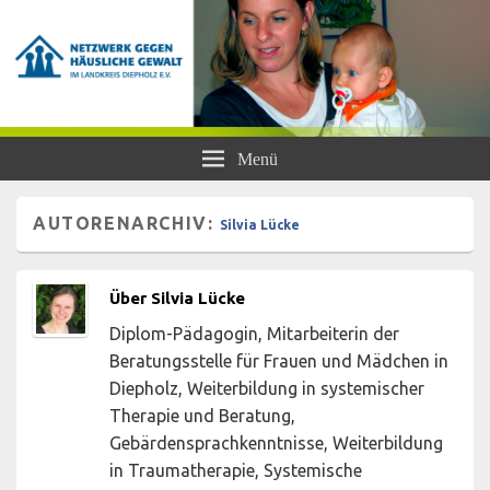
Netzwerk gegen Häusliche Gewalt
Frauen- und Kinderschutzhaus Diepholz, Beratungsstellen für Frauen und
Menü
Mädchen, BISS
im Landkreis Diepholz e.V.
AUTORENARCHIV:
Silvia Lücke
Über Silvia Lücke
Diplom-Pädagogin, Mitarbeiterin der
Beratungsstelle für Frauen und Mädchen in
Diepholz, Weiterbildung in systemischer
Therapie und Beratung,
Gebärdensprachkenntnisse, Weiterbildung
in Traumatherapie, Systemische