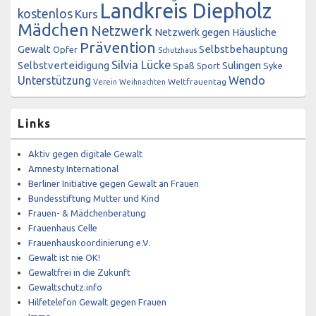
Landkreis Diepholz
kostenlos
Kurs
Mädchen
Netzwerk
Netzwerk gegen Häusliche
Prävention
Gewalt
Selbstbehauptung
Opfer
Schutzhaus
Silvia Lücke
Selbstverteidigung
Sulingen
Spaß
Sport
Syke
Unterstützung
Wendo
Weltfrauentag
Verein
Weihnachten
Links
Aktiv gegen digitale Gewalt
Amnesty International
Berliner Initiative gegen Gewalt an Frauen
Bundesstiftung Mutter und Kind
Frauen- & Mädchenberatung
Frauenhaus Celle
Frauenhauskoordinierung e.V.
Gewalt ist nie OK!
Gewaltfrei in die Zukunft
Gewaltschutz.info
Hilfetelefon Gewalt gegen Frauen