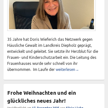
35 Jahre hat Doris Wieferich das Netzwerk gegen
Häusliche Gewalt im Landkreis Diepholz geprägt,
entwickelt und geleitet. Sie setzte ihr Herzblut für die
Frauen- und Kinderschutzarbeit ein. Die Leitung des
Frauenhauses wurde sehr schnell von ihr
Ich bin dann mal weg… Abschi
übernommen. Im Laufe der
weiterlesen
→
Frohe Weihnachten und ein
glückliches neues Jahr!
Veröffentlicht am
17. Dezember 2025
von
Silvia Lücke