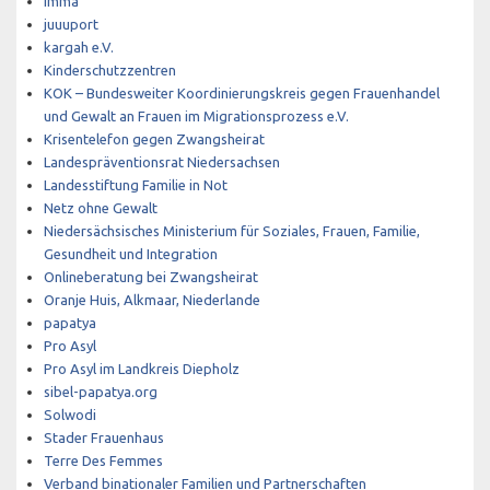
Imma
juuuport
kargah e.V.
Kinderschutzzentren
KOK – Bundesweiter Koordinierungskreis gegen Frauenhandel
und Gewalt an Frauen im Migrationsprozess e.V.
Krisentelefon gegen Zwangsheirat
Landespräventionsrat Niedersachsen
Landesstiftung Familie in Not
Netz ohne Gewalt
Niedersächsisches Ministerium für Soziales, Frauen, Familie,
Gesundheit und Integration
Onlineberatung bei Zwangsheirat
Oranje Huis, Alkmaar, Niederlande
papatya
Pro Asyl
Pro Asyl im Landkreis Diepholz
sibel-papatya.org
Solwodi
Stader Frauenhaus
Terre Des Femmes
Verband binationaler Familien und Partnerschaften