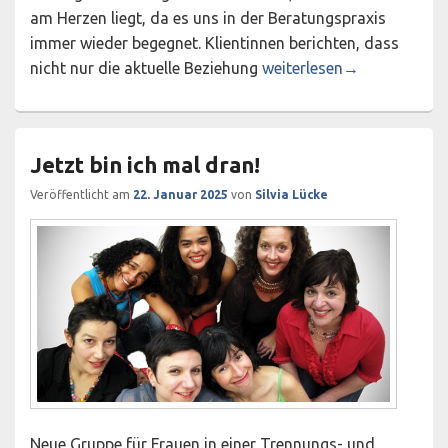
am Herzen liegt, da es uns in der Beratungspraxis
immer wieder begegnet. Klientinnen berichten, dass
Workshop „Gewalt in Tee
nicht nur die aktuelle Beziehung
weiterlesen
→
Jetzt bin ich mal dran!
Veröffentlicht am
22. Januar 2025
von
Silvia Lücke
Neue Gruppe für Frauen in einer Trennungs- und