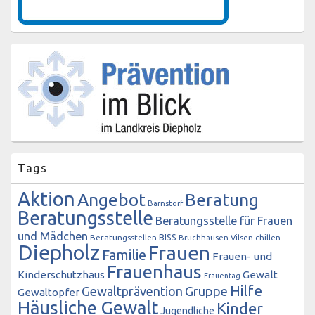
Tags
Aktion
Angebot
Beratung
Barnstorf
Beratungsstelle
Beratungsstelle für Frauen
und Mädchen
BISS
Beratungsstellen
Bruchhausen-Vilsen
chillen
Diepholz
Frauen
Familie
Frauen- und
Frauenhaus
Kinderschutzhaus
Gewalt
Frauentag
Hilfe
Gewaltprävention
Gruppe
Gewaltopfer
Häusliche Gewalt
Kinder
Jugendliche