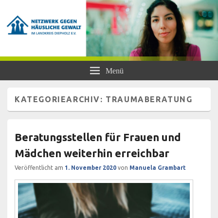
Netzwerk gegen Häusliche Gewalt
Frauen- und Kinderschutzhaus Diepholz, Beratungsstellen für Frauen und
Menü
Mädchen, BISS
im Landkreis Diepholz e.V.
KATEGORIEARCHIV:
TRAUMABERATUNG
Beratungsstellen für Frauen und
Mädchen weiterhin erreichbar
Veröffentlicht am
1. November 2020
von
Manuela Grambart