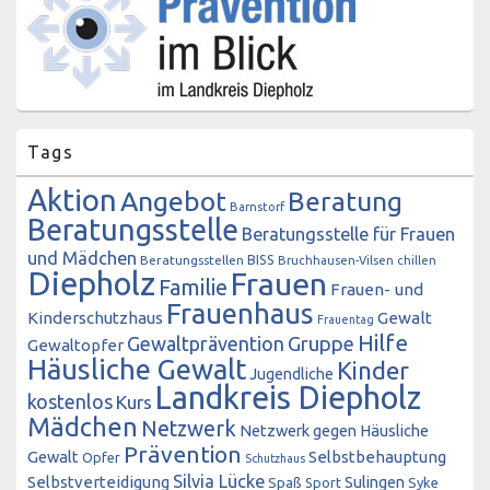
Tags
Aktion
Angebot
Beratung
Barnstorf
Beratungsstelle
Beratungsstelle für Frauen
und Mädchen
BISS
Beratungsstellen
Bruchhausen-Vilsen
chillen
Diepholz
Frauen
Familie
Frauen- und
Frauenhaus
Kinderschutzhaus
Gewalt
Frauentag
Hilfe
Gewaltprävention
Gruppe
Gewaltopfer
Häusliche Gewalt
Kinder
Jugendliche
Landkreis Diepholz
kostenlos
Kurs
Mädchen
Netzwerk
Netzwerk gegen Häusliche
Prävention
Gewalt
Selbstbehauptung
Opfer
Schutzhaus
Silvia Lücke
Selbstverteidigung
Sulingen
Spaß
Sport
Syke