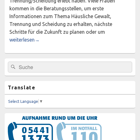
Trennung/Scheidung erlebt haben. Viele Frauen
kommen in die Beratungsstellen, um erste
Informationen zum Thema Häusliche Gewalt,
Trennung und Scheidung zu erhalten, nächste
Schritte für die Zukunft zu planen oder um
Traumaberatung in den Beratungsstellen in Diepholz und 
weiterlesen
→
Primärer
Suchen
Suchen
Seitenleisten-
nach:
Widgetbereich
Translate
Select Language
▼