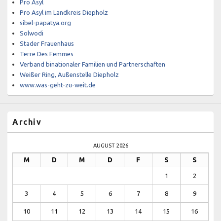
Pro Asyl
Pro Asyl im Landkreis Diepholz
sibel-papatya.org
Solwodi
Stader Frauenhaus
Terre Des Femmes
Verband binationaler Familien und Partnerschaften
Weißer Ring, Außenstelle Diepholz
www.was-geht-zu-weit.de
Archiv
AUGUST 2026
M
D
M
D
F
S
S
1
2
3
4
5
6
7
8
9
10
11
12
13
14
15
16