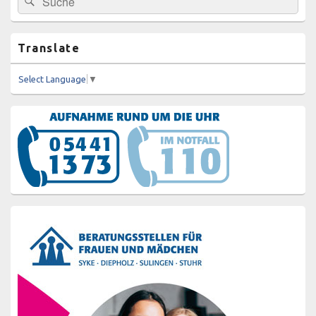
Seitenleisten-
nach:
Widgetbereich
Translate
Select Language
▼