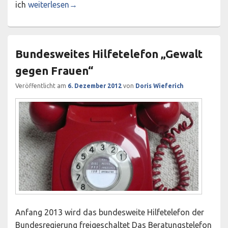
Neu im Team: Ingrid Lauer-Busse
ich
weiterlesen
→
Bundesweites Hilfetelefon „Gewalt
gegen Frauen“
Veröffentlicht am
6. Dezember 2012
von
Doris Wieferich
Anfang 2013 wird das bundesweite Hilfetelefon der
Bundesregierung freigeschaltet Das Beratungstelefon