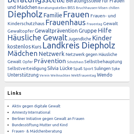
Beratungsstelle für Frauen
und Mädchen
BISS
Beratungsstellen
Bruchhausen-Vilsen
chillen
Diepholz
Frauen
Familie
Frauen- und
Frauenhaus
Kinderschutzhaus
Gewalt
Frauentag
Hilfe
Gewaltprävention
Gruppe
Gewaltopfer
Häusliche Gewalt
Kinder
Jugendliche
Landkreis Diepholz
kostenlos
Kurs
Mädchen
Netzwerk
Netzwerk gegen Häusliche
Prävention
Gewalt
Selbstbehauptung
Opfer
Schutzhaus
Silvia Lücke
Selbstverteidigung
Sulingen
Spaß
Sport
Syke
Unterstützung
Wendo
Weltfrauentag
Verein
Weihnachten
Links
Aktiv gegen digitale Gewalt
Amnesty International
Berliner Initiative gegen Gewalt an Frauen
Bundesstiftung Mutter und Kind
Frauen- & Mädchenberatung