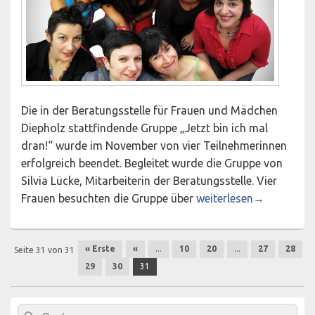
Die in der Beratungsstelle für Frauen und Mädchen
Diepholz stattfindende Gruppe „Jetzt bin ich mal
dran!“ wurde im November von vier Teilnehmerinnen
erfolgreich beendet. Begleitet wurde die Gruppe von
Silvia Lücke, Mitarbeiterin der Beratungsstelle. Vier
Jetzt bin ich mal dran
Frauen besuchten die Gruppe über
weiterlesen
→
Beitragsnavigation
« Erste
«
...
10
20
...
27
28
Seite 31 von 31
29
30
31
Primärer
Suchen
Suchen