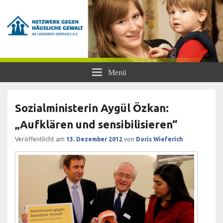
Netzwerk gegen Häusliche Gewalt
Frauen- und Kinderschutzhaus Diepholz, Beratungsstellen für Frauen und
Menü
Mädchen, BISS
im Landkreis Diepholz e.V.
Sozialministerin Aygül Özkan:
„Aufklären und sensibilisieren“
Veröffentlicht am
13. Dezember 2012
von
Doris Wieferich