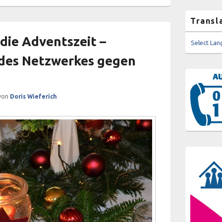
Transl
die Adventszeit –
Select La
 des Netzwerkes gegen
von
Doris Wieferich