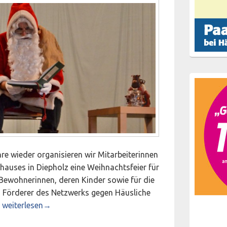
hre wieder organisieren wir Mitarbeiterinnen
hauses in Diepholz eine Weihnachtsfeier für
Bewohnerinnen, deren Kinder sowie für die
d Förderer des Netzwerks gegen Häusliche
Weihnachtsfeier des Frauen- und Kinderschutzhauses Diepho
.
weiterlesen
→