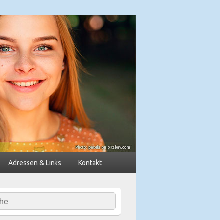
dkreis Diepholz
Adressen & Links
Kontakt
hen
-
ch