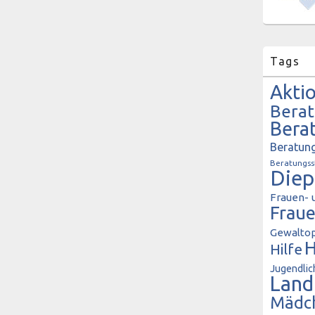
Tags
Akti
Bera
Bera
Beratung
Beratungss
Diep
Frauen- 
Frau
Gewaltop
H
Hilfe
Jugendlic
Land
Mädc