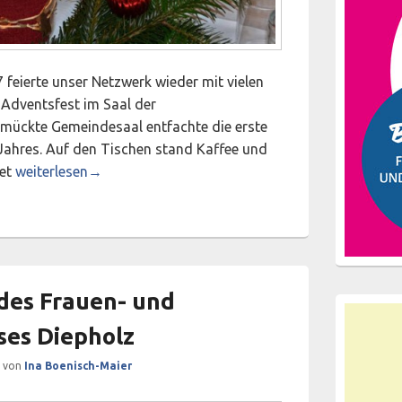
feierte unser Netzwerk wieder mit vielen
 Adventsfest im Saal der
mückte Gemeindesaal entfachte die erste
ahres. Auf den Tischen stand Kaffee und
Einstimmung auf die Adventszeit – Weihnachtsfeier des Ne
fet
weiterlesen
→
des Frauen- und
ses Diepholz
von
Ina Boenisch-Maier