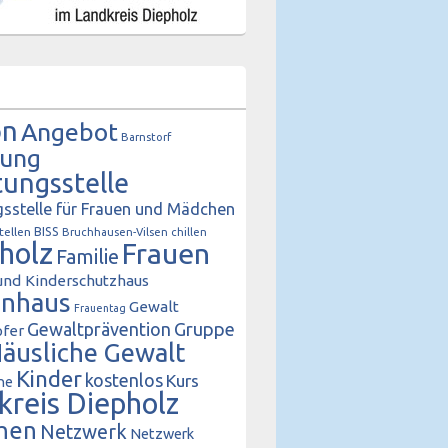
on
Angebot
Barnstorf
tung
tungsstelle
sstelle für Frauen und Mädchen
BISS
tellen
Bruchhausen-Vilsen
chillen
holz
Frauen
Familie
und Kinderschutzhaus
enhaus
Gewalt
Frauentag
Gewaltprävention
Gruppe
fer
äusliche Gewalt
Kinder
kostenlos
Kurs
he
kreis Diepholz
hen
Netzwerk
Netzwerk