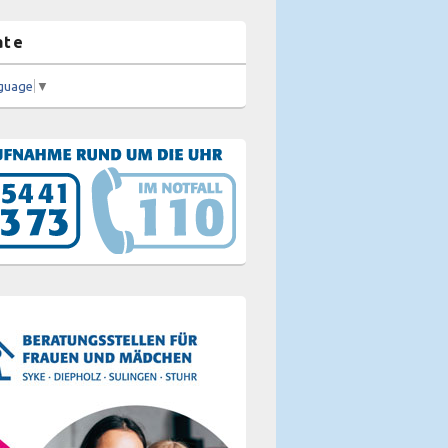
ate
nguage
▼