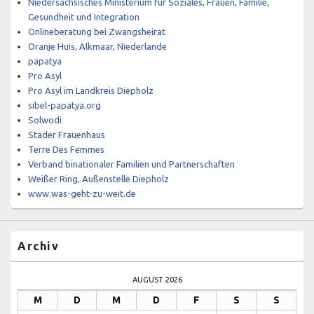
Niedersächsisches Ministerium für Soziales, Frauen, Familie,
Gesundheit und Integration
Onlineberatung bei Zwangsheirat
Oranje Huis, Alkmaar, Niederlande
papatya
Pro Asyl
Pro Asyl im Landkreis Diepholz
sibel-papatya.org
Solwodi
Stader Frauenhaus
Terre Des Femmes
Verband binationaler Familien und Partnerschaften
Weißer Ring, Außenstelle Diepholz
www.was-geht-zu-weit.de
Archiv
AUGUST 2026
M
D
M
D
F
S
S