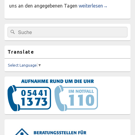
Treffpunkt „Frauen aus al
uns an den angegebenen Tagen
weiterlesen
→
Primärer
Suchen
Suchen
Seitenleisten-
nach:
Widgetbereich
Translate
Select Language
▼