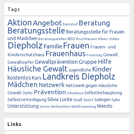
Tags
Aktion
Angebot
Beratung
Barnstorf
Beratungsstelle
Beratungsstelle für Frauen
und Mädchen
BISS
Beratungsstellen
Bruchhausen-Vilsen
chillen
Diepholz
Frauen
Familie
Frauen- und
Frauenhaus
Kinderschutzhaus
Gewalt
Frauentag
Hilfe
Gewaltprävention
Gruppe
Gewaltopfer
Häusliche Gewalt
Kinder
Jugendliche
Landkreis Diepholz
kostenlos
Kurs
Mädchen
Netzwerk
Netzwerk gegen Häusliche
Prävention
Gewalt
Selbstbehauptung
Opfer
Schutzhaus
Silvia Lücke
Selbstverteidigung
Sulingen
Spaß
Sport
Syke
Unterstützung
Wendo
Weltfrauentag
Verein
Weihnachten
Links