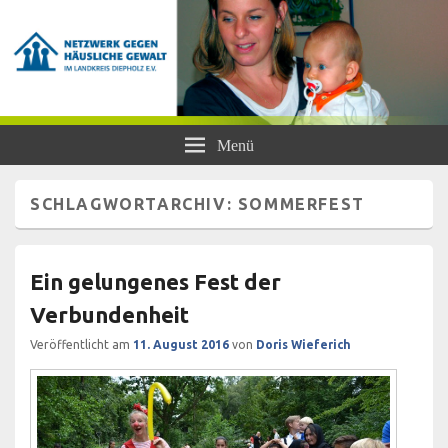
Netzwerk gegen Häusliche Gewalt
Frauen- und Kinderschutzhaus Diepholz, Beratungsstellen für Frauen und
Menü
Mädchen, BISS
im Landkreis Diepholz e.V.
SCHLAGWORTARCHIV:
SOMMERFEST
Ein gelungenes Fest der
Verbundenheit
Veröffentlicht am
11. August 2016
von
Doris Wieferich