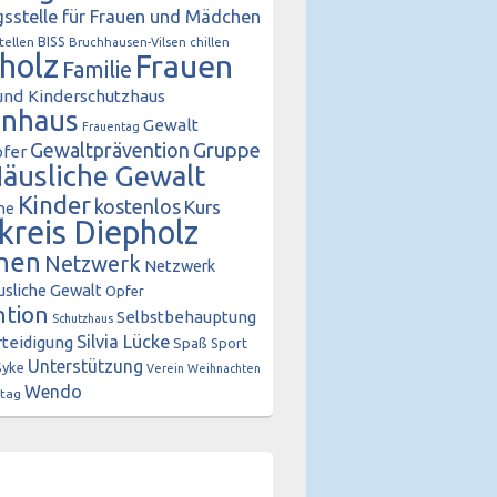
sstelle für Frauen und Mädchen
BISS
tellen
Bruchhausen-Vilsen
chillen
holz
Frauen
Familie
und Kinderschutzhaus
enhaus
Gewalt
Frauentag
Gewaltprävention
Gruppe
fer
äusliche Gewalt
Kinder
kostenlos
Kurs
he
kreis Diepholz
hen
Netzwerk
Netzwerk
sliche Gewalt
Opfer
ntion
Selbstbehauptung
Schutzhaus
Silvia Lücke
rteidigung
Spaß
Sport
Unterstützung
Syke
Verein
Weihnachten
Wendo
tag