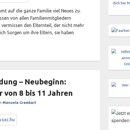
mt auf die ganze Familie viel Neues zu.
sen von allen Familienmitgliedern
 vermissen den Elternteil, der nicht mehr
ich Sorgen um ihre Eltern, sie haben
inn. Neue Gruppe für Kinder der 5. und 6. Klassen in Twistrin
dung – Neubeginn:
 von 8 bis 11 Jahren
on
Manuela Grambart