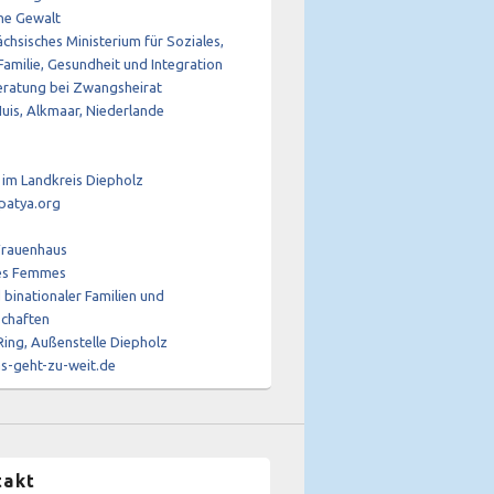
ne Gewalt
chsisches Ministerium für Soziales,
Familie, Gesundheit und Integration
eratung bei Zwangsheirat
uis, Alkmaar, Niederlande
 im Landkreis Diepholz
patya.org
Frauenhaus
es Femmes
binationaler Familien und
schaften
ing, Außenstelle Diepholz
-geht-zu-weit.de
takt