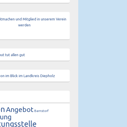
 Jahren
on
Angebot
Barnstorf
tung
tungsstelle