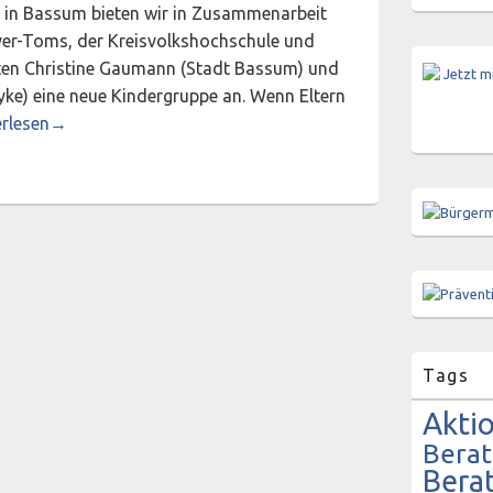
 in Bassum bieten wir in Zusammenarbeit
eyer-Toms, der Kreisvolkshochschule und
ten Christine Gaumann (Stadt Bassum) und
ke) eine neue Kindergruppe an. Wenn Eltern
nung – Scheidung – Neubeginn: Gruppe für Kinder von 8 bis 11
erlesen
→
Tags
Akti
Bera
Bera