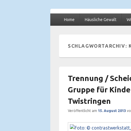
Primäres
Netzwerk gegen
Frauen- und Kinderschutzhaus Diepholz, Be
Home
Häusliche Gewalt
Wi
Menü
e.V.
SCHLAGWORTARCHIV:
Trennung / Schei
Gruppe für Kinder
Twistringen
Veröffentlicht am
15. August 2013
v