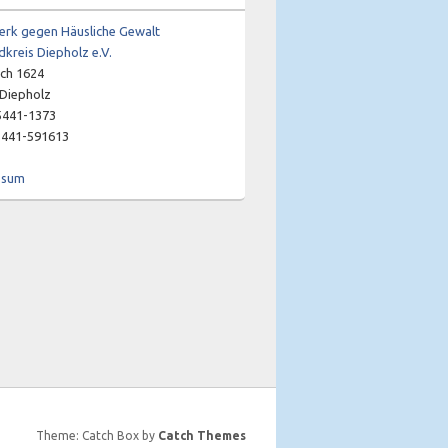
rk gegen Häusliche Gewalt
dkreis Diepholz e.V.
ch 1624
Diepholz
05441-1373
5441-591613
ssum
Theme: Catch Box by
Catch Themes