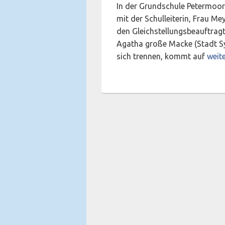
In der Grundschule Petermoor
mit der Schulleiterin, Frau M
den Gleichstellungsbeauftrag
Agatha große Macke (Stadt Sy
Tren
sich trennen, kommt auf
weit