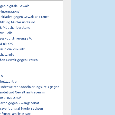
gen digitale Gewalt
International
 Initiative gegen Gewalt an Frauen
tiftung Mutter und Kind
 & Mädchenberatung
us Celle
auskoordinierung e.V.
st nie OK!
ei in die Zukunft
chutz.info
efon Gewalt gegen Frauen
t
.V.
chutzzentren
undesweiter Koordinierungskreis gegen
andel und Gewalt an Frauen im
nsprozess e.V.
elefon gegen Zwangsheirat
räventionsrat Niedersachsen
iftung Familie in Not