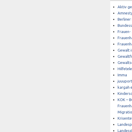
Aktiv ge
Amnesty 
Berliner
Bundess
Frauen-
Frauenha
Frauenh
Gewalt i
Gewaltfr
Gewalts
Hilfetel
Imma
juuupor
kargah e
Kinders
KOK – B
Frauenh
Migratio
Krisent
Landesp
Landesst