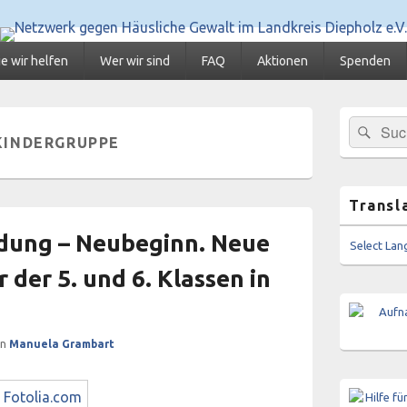
 Häusliche Gewalt im Lan
ratungsstellen für Frauen und Mädchen, BISS
e wir helfen
Wer wir sind
FAQ
Aktionen
Spenden
Primärer
Suc
Suchen
Seitenleisten
KINDERGRUPPE
nach:
Widgetberei
Transl
dung – Neubeginn. Neue
Select La
 der 5. und 6. Klassen in
on
Manuela Grambart