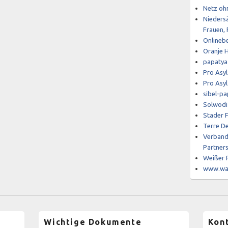
Netz oh
Niedersä
Frauen, 
Onlineb
Oranje H
papatya
Pro Asyl
Pro Asyl
sibel-pa
Solwodi
Stader 
Terre D
Verband 
Partner
Weißer R
www.was
Wichtige Dokumente
Kon