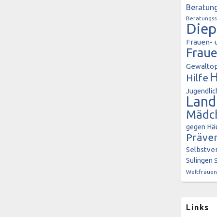
Beratung
Beratungss
Diep
Frauen- 
Frau
Gewaltop
H
Hilfe
Jugendlic
Land
Mädc
gegen Häu
Präve
Selbstve
Sulingen
Weltfrauen
Links