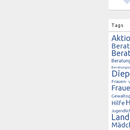
Tags
Akti
Bera
Bera
Beratung
Beratungss
Diep
Frauen- 
Frau
Gewaltop
H
Hilfe
Jugendlic
Land
Mädc