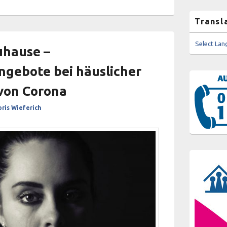
Transl
Select La
uhause –
gebote bei häuslicher
 von Corona
ris Wieferich