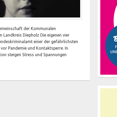
sgemeinschaft der Kommunalen
m Landkreis Diepholz Die eigenen vier
undeskriminalamt einer der gefährlichsten
n vor Pandemie und Kontaktsperre. In
ation steigen Stress und Spannungen
erstützungsangebote bei häuslicher Gewalt in Zeiten von Coro