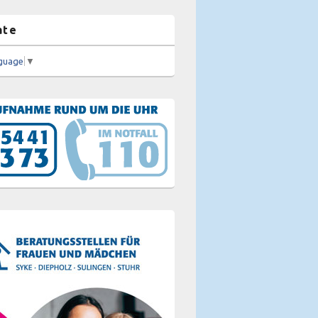
ate
nguage
▼