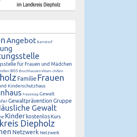
on
Angebot
Barnstorf
tung
tungsstelle
sstelle für Frauen und Mädchen
BISS
tellen
Bruchhausen-Vilsen
chillen
holz
Frauen
Familie
und Kinderschutzhaus
enhaus
Gewalt
Frauentag
Gewaltprävention
Gruppe
fer
äusliche Gewalt
Kinder
kostenlos
Kurs
he
kreis Diepholz
hen
Netzwerk
Netzwerk