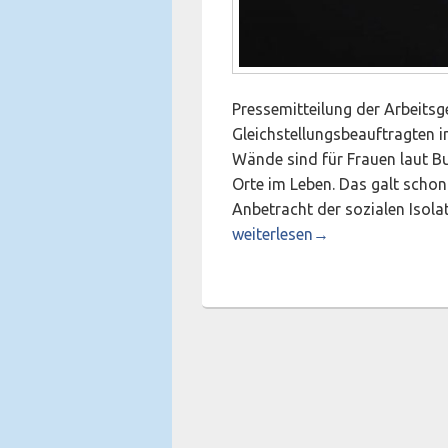
Pressemitteilung der Arbeit
Gleichstellungsbeauftragten i
Wände sind für Frauen laut B
Orte im Leben. Das galt scho
Anbetracht der sozialen Isol
(K)ein sicheres Zuhause – Unt
weiterlesen
→