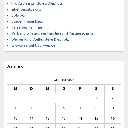
Pro Asyl im Landkreis Diepholz
sibel-papatya.org
Solwodi
Stader Frauenhaus
Terre Des Femmes
Verband binationaler Familien und Partnerschaften
Weißer Ring, Außenstelle Diepholz
www.was-geht-zu-weit.de
Archiv
AUGUST 2026
M
D
M
D
F
S
S
1
2
3
4
5
6
7
8
9
10
11
12
13
14
15
16