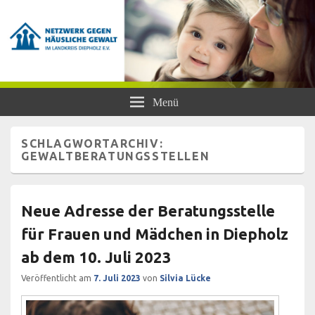
Netzwerk gegen Häusliche Gewalt
Frauen- und Kinderschutzhaus Diepholz, Beratungsstellen für Frauen und
Menü
Mädchen, BISS
im Landkreis Diepholz e.V.
SCHLAGWORTARCHIV:
GEWALTBERATUNGSSTELLEN
Neue Adresse der Beratungsstelle
für Frauen und Mädchen in Diepholz
ab dem 10. Juli 2023
Veröffentlicht am
7. Juli 2023
von
Silvia Lücke