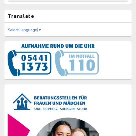
nach:
Widgetbereich
Translate
Select Language
▼