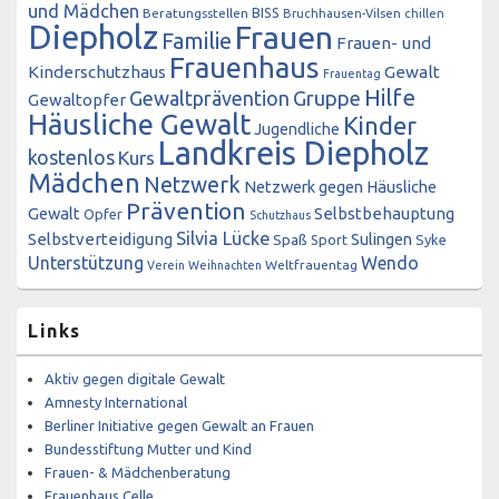
und Mädchen
BISS
Beratungsstellen
Bruchhausen-Vilsen
chillen
Diepholz
Frauen
Familie
Frauen- und
Frauenhaus
Kinderschutzhaus
Gewalt
Frauentag
Hilfe
Gewaltprävention
Gruppe
Gewaltopfer
Häusliche Gewalt
Kinder
Jugendliche
Landkreis Diepholz
kostenlos
Kurs
Mädchen
Netzwerk
Netzwerk gegen Häusliche
Prävention
Gewalt
Selbstbehauptung
Opfer
Schutzhaus
Silvia Lücke
Selbstverteidigung
Sulingen
Spaß
Sport
Syke
Unterstützung
Wendo
Weltfrauentag
Verein
Weihnachten
Links
Aktiv gegen digitale Gewalt
Amnesty International
Berliner Initiative gegen Gewalt an Frauen
Bundesstiftung Mutter und Kind
Frauen- & Mädchenberatung
Frauenhaus Celle