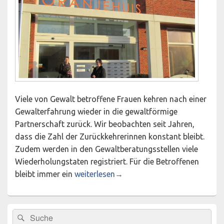
Viele von Gewalt betroffene Frauen kehren nach einer
Gewalterfahrung wieder in die gewaltförmige
Partnerschaft zurück. Wir beobachten seit Jahren,
dass die Zahl der Zurückkehrerinnen konstant bleibt.
Zudem werden in den Gewaltberatungsstellen viele
Wiederholungstaten registriert. Für die Betroffenen
Neues Konzept: Einbeziehung der Männer 
bleibt immer ein
weiterlesen
→
Primärer
Suchen
Suchen
Seitenleisten-