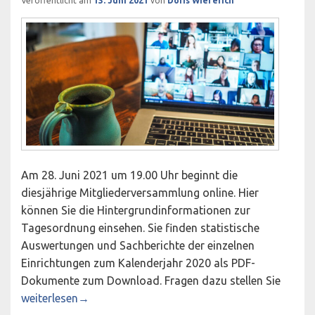
Veröffentlicht am
13. Juni 2021
von
Doris Wieferich
Am 28. Juni 2021 um 19.00 Uhr beginnt die
diesjährige Mitgliederversammlung online. Hier
können Sie die Hintergrundinformationen zur
Tagesordnung einsehen. Sie finden statistische
Auswertungen und Sachberichte der einzelnen
Einrichtungen zum Kalenderjahr 2020 als PDF-
Dokumente zum Download. Fragen dazu stellen Sie
Mitgliederversammlung 2021 Online
weiterlesen
→