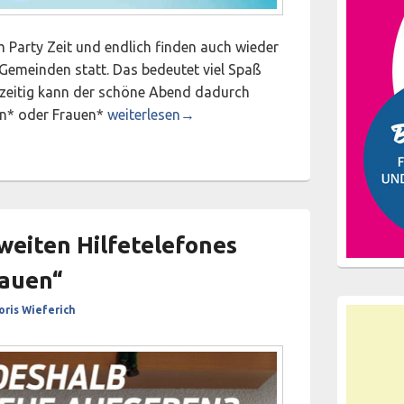
 Party Zeit und endlich finden auch wieder
Gemeinden statt. Das bedeutet viel Spaß
chzeitig kann der schöne Abend dadurch
„Luisa ist hier!“ auf den Stadt- und Gemeinde
n* oder Frauen*
weiterlesen
→
weiten Hilfetelefones
rauen“
oris Wieferich