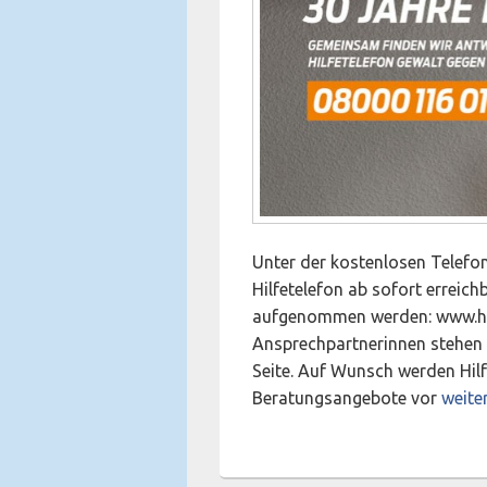
Unter der kostenlosen Telef
Hilfetelefon ab sofort erreich
aufgenommen werden: www.hi
Ansprechpartnerinnen stehen b
Seite. Auf Wunsch werden Hil
Start
Beratungsangebote vor
weite