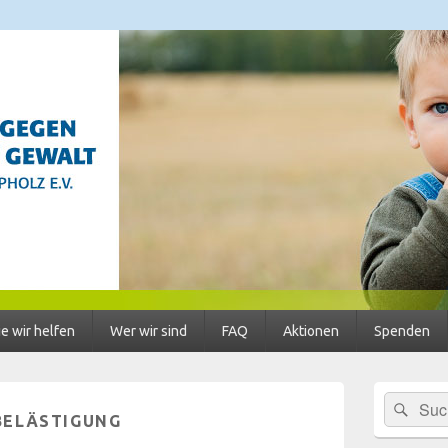
 Häusliche Gewalt im Lan
ratungsstellen für Frauen und Mädchen, BISS
e wir helfen
Wer wir sind
FAQ
Aktionen
Spenden
Primärer
Suc
Suchen
Seitenleisten
BELÄSTIGUNG
nach:
Widgetberei