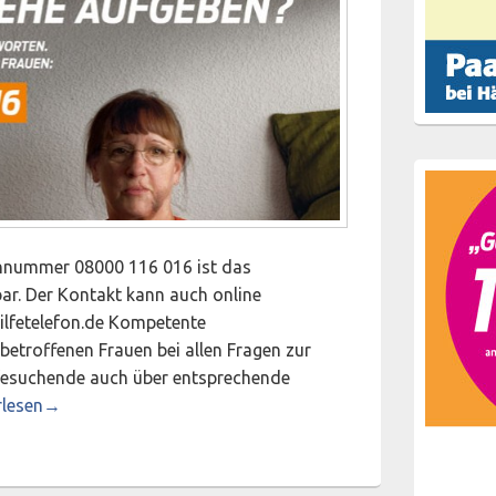
onnummer 08000 116 016 ist das
bar. Der Kontakt kann auch online
lfetelefon.de Kompetente
etroffenen Frauen bei allen Fragen zur
fesuchende auch über entsprechende
 des Bundesweiten Hilfetelefones „Gewalt gegen Frauen“
rlesen
→