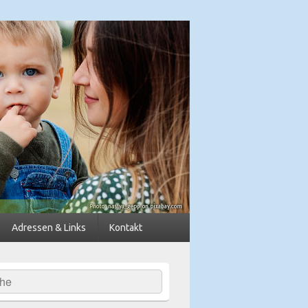
dkreis Diepholz
Adressen & Links
Kontakt
hen
-
ch