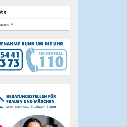
ate
nguage
▼