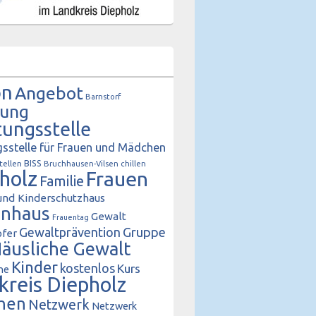
on
Angebot
Barnstorf
tung
tungsstelle
sstelle für Frauen und Mädchen
BISS
tellen
Bruchhausen-Vilsen
chillen
holz
Frauen
Familie
und Kinderschutzhaus
enhaus
Gewalt
Frauentag
Gewaltprävention
Gruppe
fer
äusliche Gewalt
Kinder
kostenlos
Kurs
he
kreis Diepholz
hen
Netzwerk
Netzwerk