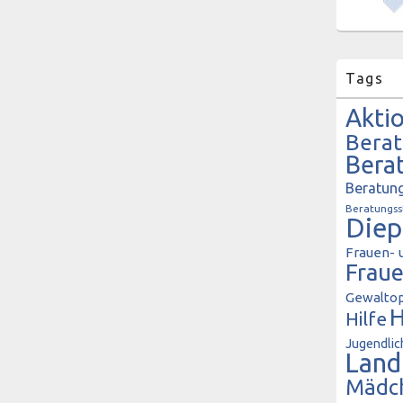
Tags
Akti
Bera
Bera
Beratung
Beratungss
Diep
Frauen- 
Frau
Gewaltop
H
Hilfe
Jugendlic
Land
Mädc