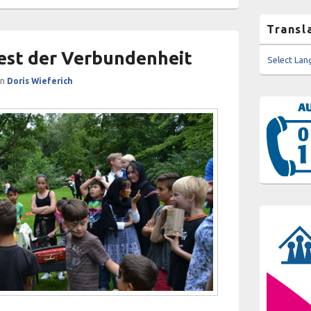
Transl
est der Verbundenheit
Select La
on
Doris Wieferich