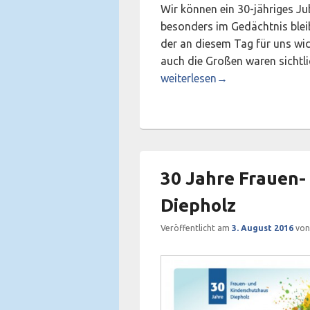
Wir können ein 30-jähriges J
besonders im Gedächtnis bleib
der an diesem Tag für uns wic
auch die Großen waren sich
Ein gelungenes Fest der Verb
weiterlesen
→
30 Jahre Frauen-
Diepholz
Veröffentlicht am
3. August 2016
vo