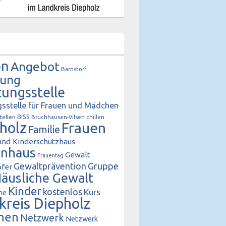
on
Angebot
Barnstorf
tung
tungsstelle
sstelle für Frauen und Mädchen
BISS
tellen
Bruchhausen-Vilsen
chillen
holz
Frauen
Familie
und Kinderschutzhaus
enhaus
Gewalt
Frauentag
Gewaltprävention
Gruppe
fer
äusliche Gewalt
Kinder
kostenlos
Kurs
he
kreis Diepholz
hen
Netzwerk
Netzwerk