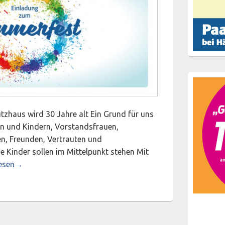
tzhaus wird 30 Jahre alt Ein Grund für uns
n und Kindern, Vorstandsfrauen,
en, Freunden, Vertrauten und
ie Kinder sollen im Mittelpunkt stehen Mit
re Frauen- und Kinderschutzhaus Diepholz
esen
→