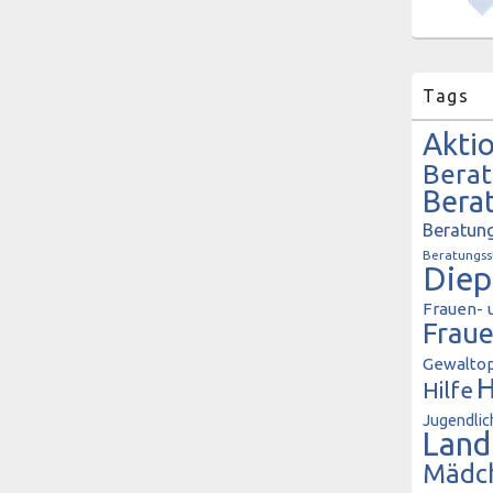
Tags
Akti
Bera
Bera
Beratung
Beratungss
Diep
Frauen- 
Frau
Gewaltop
H
Hilfe
Jugendlic
Land
Mädc