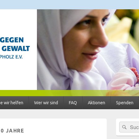
 Häusliche Gewalt im Lan
ratungsstellen für Frauen und Mädchen, BISS
e wir helfen
Wer wir sind
FAQ
Aktionen
Spenden
Primärer
Suc
Suchen
Seitenleisten
30 JAHRE
nach:
Widgetberei