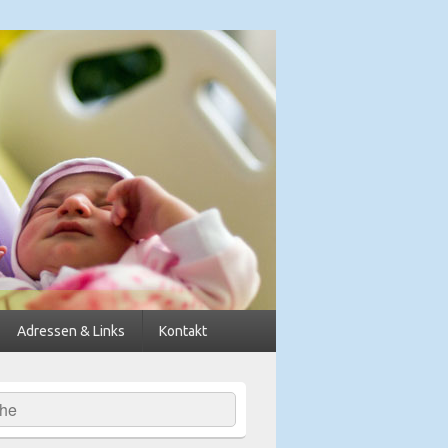
dkreis Diepholz
Adressen & Links
Kontakt
hen
-
ch