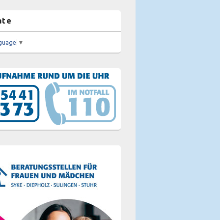
ate
nguage
▼