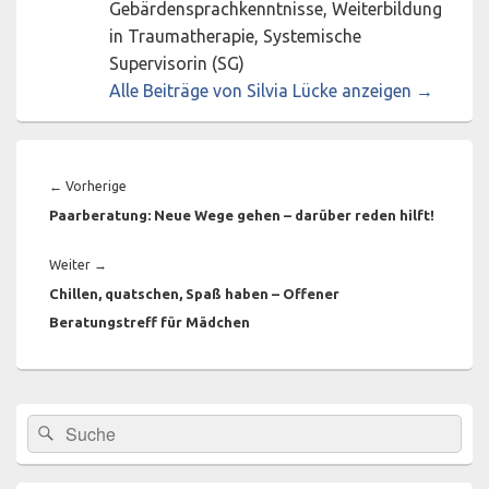
Gebärdensprachkenntnisse, Weiterbildung
in Traumatherapie, Systemische
Supervisorin (SG)
Alle Beiträge von Silvia Lücke anzeigen
→
Beitragsnavigation
Vorheriger
←
Vorherige
Beitrag:
Paarberatung: Neue Wege gehen – darüber reden hilft!
Nächster
Weiter
→
Beitrag:
Chillen, quatschen, Spaß haben – Offener
Beratungstreff für Mädchen
Primärer
Suchen
Suchen
Seitenleisten-
nach:
Widgetbereich