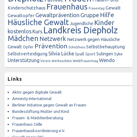
Frauenhaus
Kinderschutzhaus
Gewalt
Frauentag
Hilfe
Gewaltprävention
Gruppe
Gewaltopfer
Häusliche Gewalt
Kinder
Jugendliche
Landkreis Diepholz
kostenlos
Kurs
Mädchen
Netzwerk
Netzwerk gegen Häusliche
Prävention
Gewalt
Selbstbehauptung
Opfer
Schutzhaus
Silvia Lücke
Selbstverteidigung
Sulingen
Spaß
Sport
Syke
Unterstützung
Wendo
Weltfrauentag
Verein
Weihnachten
Links
Aktiv gegen digitale Gewalt
Amnesty International
Berliner Initiative gegen Gewalt an Frauen
Bundesstiftung Mutter und Kind
Frauen- & Mädchenberatung
Frauenhaus Celle
Frauenhauskoordinierung e.V.
Gewalt ist nie OK!