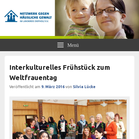
Netzwerk gegen Häusliche Gewalt
Frauen- und Kinderschutzhaus Diepholz, Beratungsstellen für Frauen und
Menü
Mädchen, BISS
im Landkreis Diepholz e.V.
Interkulturelles Frühstück zum
Weltfrauentag
Veröffentlicht am
9. März 2016
von
Silvia Lücke