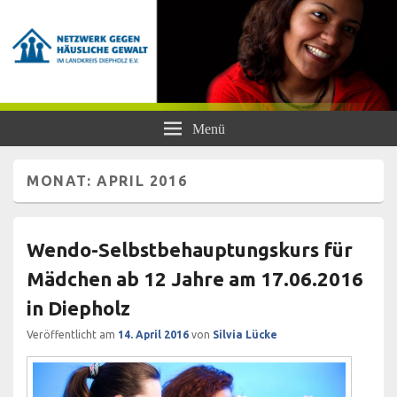
Netzwerk gegen Häusliche Gewalt
Frauen- und Kinderschutzhaus Diepholz, Beratungsstellen für Frauen und
Menü
Mädchen, BISS
im Landkreis Diepholz e.V.
MONAT:
APRIL 2016
Wendo-Selbstbehauptungskurs für
Mädchen ab 12 Jahre am 17.06.2016
in Diepholz
Veröffentlicht am
14. April 2016
von
Silvia Lücke