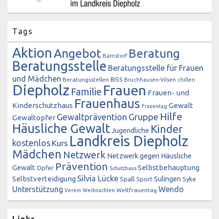
Tags
Aktion
Angebot
Beratung
Barnstorf
Beratungsstelle
Beratungsstelle für Frauen
und Mädchen
BISS
Beratungsstellen
Bruchhausen-Vilsen
chillen
Diepholz
Frauen
Familie
Frauen- und
Frauenhaus
Kinderschutzhaus
Gewalt
Frauentag
Hilfe
Gewaltprävention
Gruppe
Gewaltopfer
Häusliche Gewalt
Kinder
Jugendliche
Landkreis Diepholz
kostenlos
Kurs
Mädchen
Netzwerk
Netzwerk gegen Häusliche
Prävention
Gewalt
Selbstbehauptung
Opfer
Schutzhaus
Silvia Lücke
Selbstverteidigung
Sulingen
Spaß
Sport
Syke
Unterstützung
Wendo
Weltfrauentag
Verein
Weihnachten