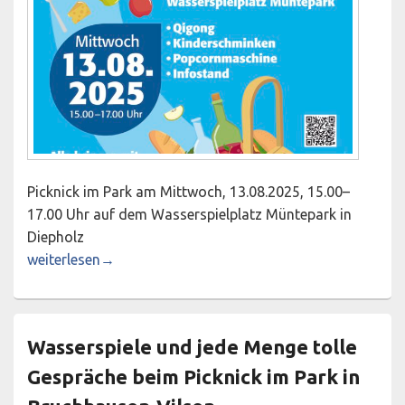
Picknick im Park am Mittwoch, 13.08.2025, 15.00–
17.00 Uhr auf dem Wasserspielplatz Müntepark in
Diepholz
Picknick im Park am Mittwoch, 13.08.2025, 15.00–17.00 U
weiterlesen
→
Wasserspiele und jede Menge tolle
Gespräche beim Picknick im Park in