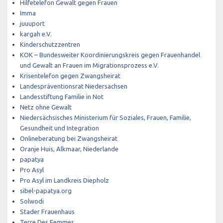
Hilfetelefon Gewalt gegen Frauen
Imma
juuuport
kargah e.V.
Kinderschutzzentren
KOK – Bundesweiter Koordinierungskreis gegen Frauenhandel
und Gewalt an Frauen im Migrationsprozess e.V.
Krisentelefon gegen Zwangsheirat
Landespräventionsrat Niedersachsen
Landesstiftung Familie in Not
Netz ohne Gewalt
Niedersächsisches Ministerium für Soziales, Frauen, Familie,
Gesundheit und Integration
Onlineberatung bei Zwangsheirat
Oranje Huis, Alkmaar, Niederlande
papatya
Pro Asyl
Pro Asyl im Landkreis Diepholz
sibel-papatya.org
Solwodi
Stader Frauenhaus
Terre Des Femmes