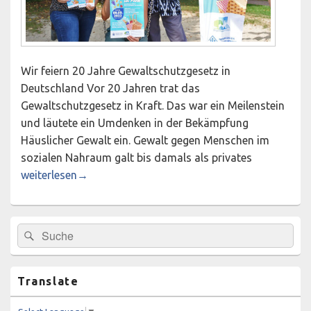
Wir feiern 20 Jahre Gewaltschutzgesetz in
Deutschland Vor 20 Jahren trat das
Gewaltschutzgesetz in Kraft. Das war ein Meilenstein
und läutete ein Umdenken in der Bekämpfung
Häuslicher Gewalt ein. Gewalt gegen Menschen im
sozialen Nahraum galt bis damals als privates
Picknick im Park am Freitag, 09.09.2022, 15.00–17.00 Uhr 
weiterlesen
→
Primärer
Suchen
Suchen
Seitenleisten-
nach:
Widgetbereich
Translate