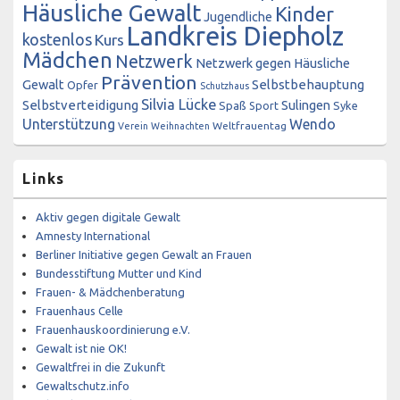
Häusliche Gewalt
Kinder
Jugendliche
Landkreis Diepholz
kostenlos
Kurs
Mädchen
Netzwerk
Netzwerk gegen Häusliche
Prävention
Gewalt
Selbstbehauptung
Opfer
Schutzhaus
Silvia Lücke
Selbstverteidigung
Sulingen
Spaß
Sport
Syke
Unterstützung
Wendo
Weltfrauentag
Verein
Weihnachten
Links
Aktiv gegen digitale Gewalt
Amnesty International
Berliner Initiative gegen Gewalt an Frauen
Bundesstiftung Mutter und Kind
Frauen- & Mädchenberatung
Frauenhaus Celle
Frauenhauskoordinierung e.V.
Gewalt ist nie OK!
Gewaltfrei in die Zukunft
Gewaltschutz.info