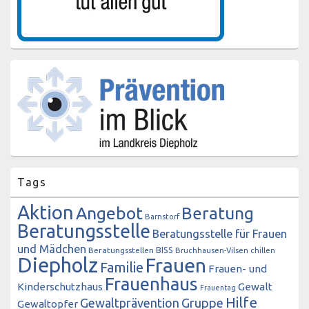
Tags
Aktion
Angebot
Beratung
Barnstorf
Beratungsstelle
Beratungsstelle für Frauen
und Mädchen
BISS
Beratungsstellen
Bruchhausen-Vilsen
chillen
Diepholz
Frauen
Familie
Frauen- und
Frauenhaus
Kinderschutzhaus
Gewalt
Frauentag
Hilfe
Gewaltprävention
Gruppe
Gewaltopfer