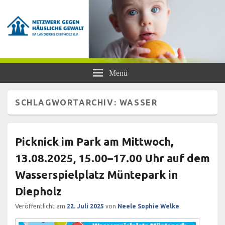
Netzwerk gegen Häusliche Gewalt
Frauen- und Kinderschutzhaus Diepholz, Beratungsstellen für Frauen und
Menü
Mädchen, BISS
im Landkreis Diepholz e.V.
SCHLAGWORTARCHIV:
WASSER
Picknick im Park am Mittwoch,
13.08.2025, 15.00–17.00 Uhr auf dem
Wasserspielplatz Müntepark in
Diepholz
Veröffentlicht am
22. Juli 2025
von
Neele Sophie Welke