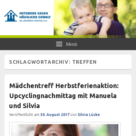
Netzwerk gegen Häusliche Gewalt
Frauen- und Kinderschutzhaus Diepholz, Beratungsstellen für Frauen und
Menü
Mädchen, BISS
im Landkreis Diepholz e.V.
SCHLAGWORTARCHIV:
TREFFEN
Mädchentreff Herbstferienaktion:
Upcyclingnachmittag mit Manuela
und Silvia
Veröffentlicht am
30. August 2017
von
Silvia Lücke