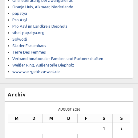
Onlineberatung bei Zwangsheirat
Oranje Huis, Alkmaar, Niederlande
papatya
Pro Asyl
Pro Asyl im Landkreis Diepholz
sibel-papatya.org
Solwodi
Stader Frauenhaus
Terre Des Femmes
Verband binationaler Familien und Partnerschaften
Weißer Ring, Außenstelle Diepholz
www.was-geht-zu-weit.de
Archiv
AUGUST 2026
M
D
M
D
F
S
S
1
2