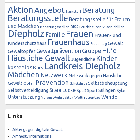
Aktion
Angebot
Beratung
Barnstorf
Beratungsstelle
Beratungsstelle für Frauen
und Mädchen
BISS
Beratungsstellen
Bruchhausen-Vilsen
chillen
Diepholz
Frauen
Familie
Frauen- und
Frauenhaus
Kinderschutzhaus
Gewalt
Frauentag
Hilfe
Gewaltprävention
Gruppe
Gewaltopfer
Häusliche Gewalt
Kinder
Jugendliche
Landkreis Diepholz
kostenlos
Kurs
Mädchen
Netzwerk
Netzwerk gegen Häusliche
Prävention
Gewalt
Selbstbehauptung
Opfer
Schutzhaus
Silvia Lücke
Selbstverteidigung
Sulingen
Spaß
Sport
Syke
Unterstützung
Wendo
Weltfrauentag
Verein
Weihnachten
Links
Aktiv gegen digitale Gewalt
Amnesty International