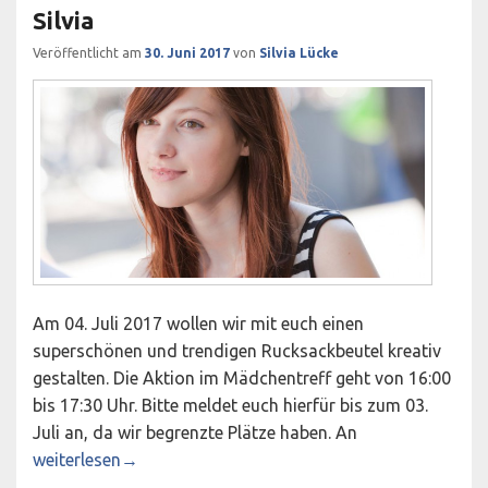
Silvia
Veröffentlicht am
30. Juni 2017
von
Silvia Lücke
Am 04. Juli 2017 wollen wir mit euch einen
superschönen und trendigen Rucksackbeutel kreativ
gestalten. Die Aktion im Mädchentreff geht von 16:00
bis 17:30 Uhr. Bitte meldet euch hierfür bis zum 03.
Juli an, da wir begrenzte Plätze haben. An
Mädchentreff Sommerferienaktion: Fashionkreativaktion m
weiterlesen
→