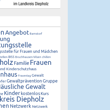
on
Angebot
Barnstorf
tung
tungsstelle
sstelle für Frauen und Mädchen
BISS
tellen
Bruchhausen-Vilsen
chillen
holz
Frauen
Familie
und Kinderschutzhaus
enhaus
Gewalt
Frauentag
Gewaltprävention
Gruppe
fer
äusliche Gewalt
Kinder
kostenlos
Kurs
he
kreis Diepholz
hen
Netzwerk
Netzwerk