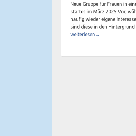
Neue Gruppe für Frauen in ei
startet im März 2025 Vor, wä
häufig wieder eigene Interess
sind diese in den Hintergrun
Jetzt bin ich mal dran!
weiterlesen
→