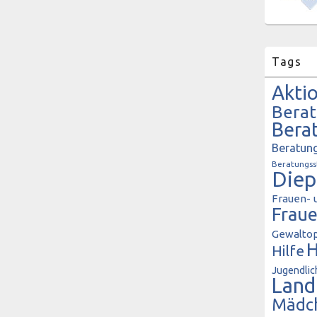
Tags
Akti
Bera
Bera
Beratung
Beratungss
Diep
Frauen- 
Frau
Gewaltop
H
Hilfe
Jugendlic
Land
Mädc