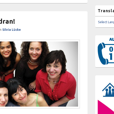
Transl
dran!
Select La
on
Silvia Lücke