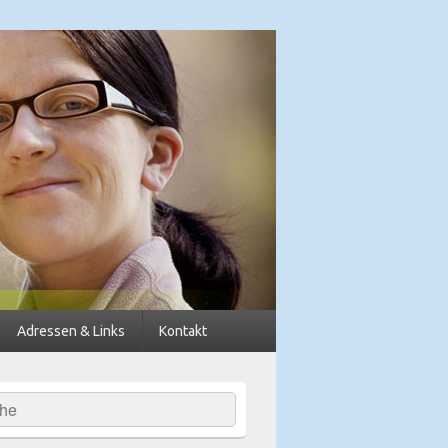
dkreis Diepholz
Adressen & Links
Kontakt
hen
-
ch