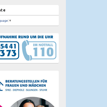
ate
nguage
▼