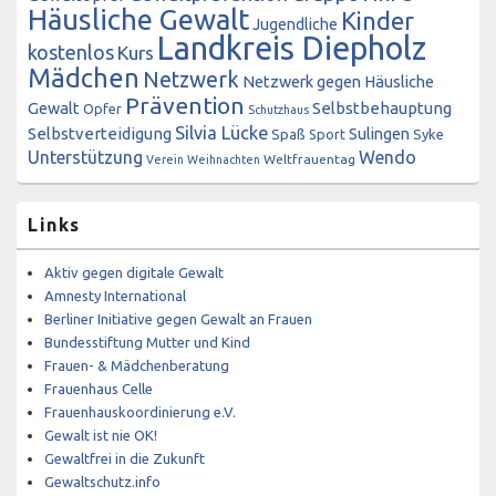
Häusliche Gewalt
Kinder
Jugendliche
Landkreis Diepholz
kostenlos
Kurs
Mädchen
Netzwerk
Netzwerk gegen Häusliche
Prävention
Gewalt
Selbstbehauptung
Opfer
Schutzhaus
Silvia Lücke
Selbstverteidigung
Sulingen
Spaß
Sport
Syke
Unterstützung
Wendo
Weltfrauentag
Verein
Weihnachten
Links
Aktiv gegen digitale Gewalt
Amnesty International
Berliner Initiative gegen Gewalt an Frauen
Bundesstiftung Mutter und Kind
Frauen- & Mädchenberatung
Frauenhaus Celle
Frauenhauskoordinierung e.V.
Gewalt ist nie OK!
Gewaltfrei in die Zukunft
Gewaltschutz.info