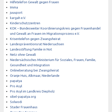
Hilfetelefon Gewalt gegen Frauen
Imma
juuuport
kargah e.V.
Kinderschutzzentren
KOK – Bundesweiter Koordinierungskreis gegen Frauenhandel
und Gewalt an Frauen im Migrationsprozess e.V.
Krisentelefon gegen Zwangsheirat
Landespräventionsrat Niedersachsen
Landesstiftung Familie in Not
Netz ohne Gewalt
Niedersächsisches Ministerium für Soziales, Frauen, Familie,
Gesundheit und Integration
Onlineberatung bei Zwangsheirat
Oranje Huis, Alkmaar, Niederlande
papatya
Pro Asyl
Pro Asyl im Landkreis Diepholz
sibel-papatya.org
Solwodi
Stader Frauenhaus