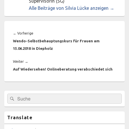
Supervisorin (SG)
Alle Beiträge von Silvia Lücke anzeigen
→
Beitragsnavigation
Vorheriger
←
Vorherige
Beitrag:
Wendo-Selbstbehauptungskurs für Frauen am
15.06.2018 in Diepholz
Nächster
Weiter
→
Beitrag:
Auf Wiedersehen! Onlineberatung verabschiedet sich
Primärer
Suchen
Suchen
Seitenleisten-
nach:
Widgetbereich
Translate