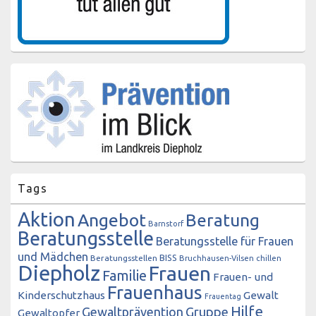
Tags
Aktion
Angebot
Beratung
Barnstorf
Beratungsstelle
Beratungsstelle für Frauen
und Mädchen
BISS
Beratungsstellen
Bruchhausen-Vilsen
chillen
Diepholz
Frauen
Familie
Frauen- und
Frauenhaus
Kinderschutzhaus
Gewalt
Frauentag
Hilfe
Gewaltprävention
Gruppe
Gewaltopfer