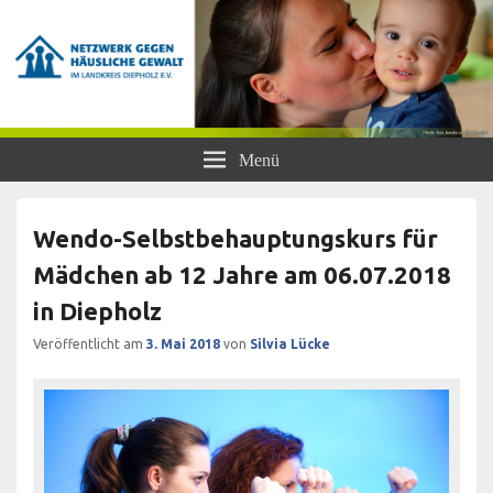
Netzwerk gegen Häusliche Gewalt
Frauen- und Kinderschutzhaus Diepholz, Beratungsstellen für Frauen und
Menü
Mädchen, BISS
im Landkreis Diepholz e.V.
Wendo-Selbstbehauptungskurs für
Mädchen ab 12 Jahre am 06.07.2018
in Diepholz
Veröffentlicht am
3. Mai 2018
von
Silvia Lücke