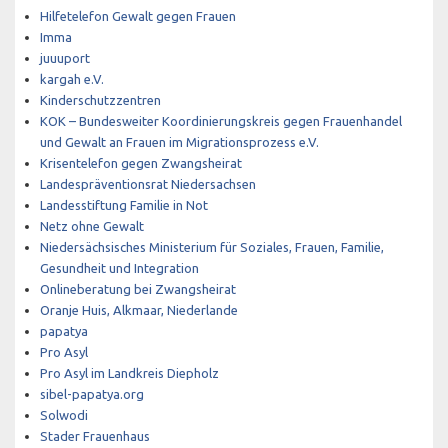
Hilfetelefon Gewalt gegen Frauen
Imma
juuuport
kargah e.V.
Kinderschutzzentren
KOK – Bundesweiter Koordinierungskreis gegen Frauenhandel
und Gewalt an Frauen im Migrationsprozess e.V.
Krisentelefon gegen Zwangsheirat
Landespräventionsrat Niedersachsen
Landesstiftung Familie in Not
Netz ohne Gewalt
Niedersächsisches Ministerium für Soziales, Frauen, Familie,
Gesundheit und Integration
Onlineberatung bei Zwangsheirat
Oranje Huis, Alkmaar, Niederlande
papatya
Pro Asyl
Pro Asyl im Landkreis Diepholz
sibel-papatya.org
Solwodi
Stader Frauenhaus