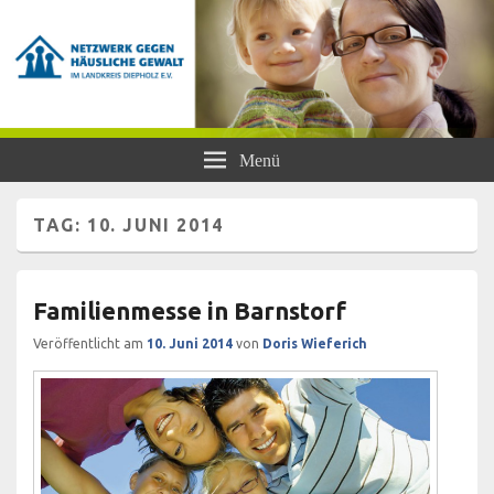
Netzwerk gegen Häusliche Gewalt
Frauen- und Kinderschutzhaus Diepholz, Beratungsstellen für Frauen und
Menü
Mädchen, BISS
im Landkreis Diepholz e.V.
TAG:
10. JUNI 2014
Familienmesse in Barnstorf
Veröffentlicht am
10. Juni 2014
von
Doris Wieferich