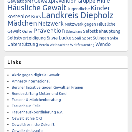
Hilfe
Gewaltprävention
Gruppe
Gewaltopfer
Häusliche Gewalt
Kinder
Jugendliche
Landkreis Diepholz
kostenlos
Kurs
Mädchen
Netzwerk
Netzwerk gegen Häusliche
Prävention
Gewalt
Selbstbehauptung
Opfer
Schutzhaus
Silvia Lücke
Selbstverteidigung
Sulingen
Spaß
Sport
Syke
Unterstützung
Wendo
Weltfrauentag
Verein
Weihnachten
Links
Aktiv gegen digitale Gewalt
Amnesty International
Berliner Initiative gegen Gewalt an Frauen
Bundesstiftung Mutter und Kind
Frauen- & Mädchenberatung
Frauenhaus Celle
Frauenhauskoordinierung e.V.
Gewalt ist nie OK!
Gewaltfrei in die Zukunft
Gewaltschutz.info