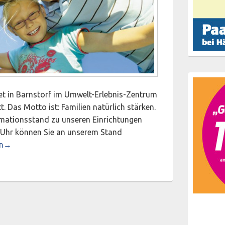
et in Barnstorf im Umwelt-Erlebnis-Zentrum
. Das Motto ist: Familien natürlich stärken.
rmationsstand zu unseren Einrichtungen
0 Uhr können Sie an unserem Stand
esse in Barnstorf
n
→