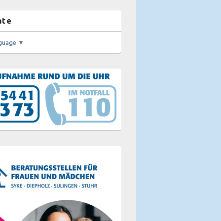
ate
nguage
▼