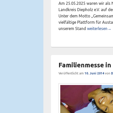
Am 25.05.2025 waren wir als 
Landkreis Diepholz e.V. auf de
Unter dem Motto „Gemeinsam s
vielfältige Plattform für Aus
Familienmesse
unserem Stand
weiterlesen
→
Familienmesse in
Veröffentlicht am
10. Juni 2014
von
D