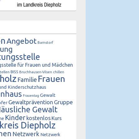
on
Angebot
Barnstorf
tung
tungsstelle
sstelle für Frauen und Mädchen
BISS
tellen
Bruchhausen-Vilsen
chillen
holz
Frauen
Familie
und Kinderschutzhaus
enhaus
Gewalt
Frauentag
Gewaltprävention
Gruppe
fer
äusliche Gewalt
Kinder
kostenlos
Kurs
he
kreis Diepholz
hen
Netzwerk
Netzwerk