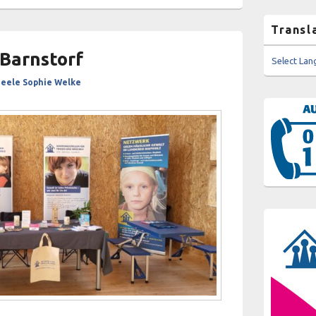
Transl
 Barnstorf
Select La
eele Sophie Welke