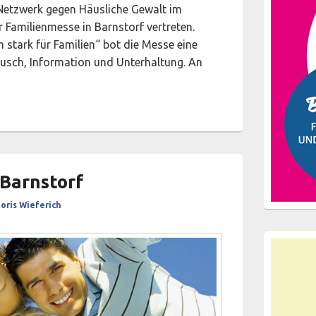
Netzwerk gegen Häusliche Gewalt im
r Familienmesse in Barnstorf vertreten.
tark für Familien“ bot die Messe eine
tausch, Information und Unterhaltung. An
 in Barnstorf
 Barnstorf
oris Wieferich