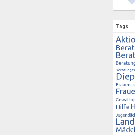
Tags
Akti
Bera
Bera
Beratung
Beratungss
Diep
Frauen- 
Frau
Gewaltop
H
Hilfe
Jugendlic
Land
Mädc