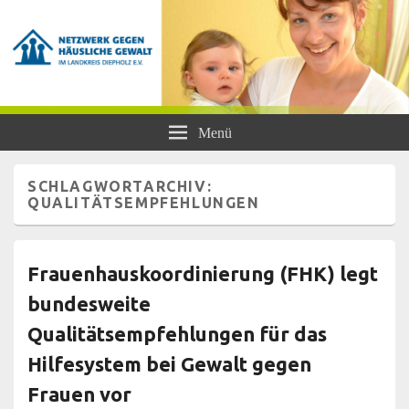
Netzwerk gegen Häusliche Gewalt
Frauen- und Kinderschutzhaus Diepholz, Beratungsstellen für Frauen und
Menü
Mädchen, BISS
im Landkreis Diepholz e.V.
SCHLAGWORTARCHIV:
QUALITÄTSEMPFEHLUNGEN
Frauenhauskoordinierung (FHK) legt
bundesweite
Qualitätsempfehlungen für das
Hilfesystem bei Gewalt gegen
Frauen vor