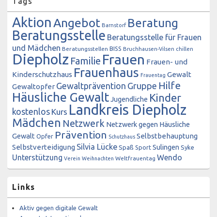
Tags
Aktion
Angebot
Beratung
Barnstorf
Beratungsstelle
Beratungsstelle für Frauen
und Mädchen
BISS
Beratungsstellen
Bruchhausen-Vilsen
chillen
Diepholz
Frauen
Familie
Frauen- und
Frauenhaus
Kinderschutzhaus
Gewalt
Frauentag
Hilfe
Gewaltprävention
Gruppe
Gewaltopfer
Häusliche Gewalt
Kinder
Jugendliche
Landkreis Diepholz
kostenlos
Kurs
Mädchen
Netzwerk
Netzwerk gegen Häusliche
Prävention
Gewalt
Selbstbehauptung
Opfer
Schutzhaus
Silvia Lücke
Selbstverteidigung
Sulingen
Spaß
Sport
Syke
Unterstützung
Wendo
Weltfrauentag
Verein
Weihnachten
Links
Aktiv gegen digitale Gewalt