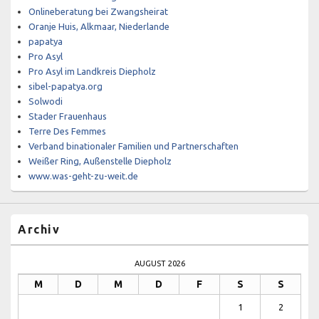
Onlineberatung bei Zwangsheirat
Oranje Huis, Alkmaar, Niederlande
papatya
Pro Asyl
Pro Asyl im Landkreis Diepholz
sibel-papatya.org
Solwodi
Stader Frauenhaus
Terre Des Femmes
Verband binationaler Familien und Partnerschaften
Weißer Ring, Außenstelle Diepholz
www.was-geht-zu-weit.de
Archiv
AUGUST 2026
M
D
M
D
F
S
S
1
2