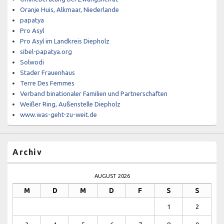
Oranje Huis, Alkmaar, Niederlande
papatya
Pro Asyl
Pro Asyl im Landkreis Diepholz
sibel-papatya.org
Solwodi
Stader Frauenhaus
Terre Des Femmes
Verband binationaler Familien und Partnerschaften
Weißer Ring, Außenstelle Diepholz
www.was-geht-zu-weit.de
Archiv
AUGUST 2026
M
D
M
D
F
S
S
1
2