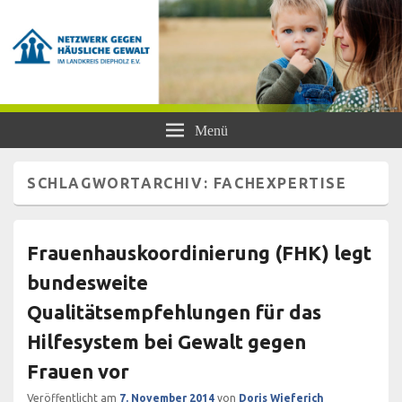
Netzwerk gegen Häusliche Gewalt
Frauen- und Kinderschutzhaus Diepholz, Beratungsstellen für Frauen und
Menü
Mädchen, BISS
im Landkreis Diepholz e.V.
SCHLAGWORTARCHIV:
FACHEXPERTISE
Frauenhauskoordinierung (FHK) legt
bundesweite
Qualitätsempfehlungen für das
Hilfesystem bei Gewalt gegen
Frauen vor
Veröffentlicht am
7. November 2014
von
Doris Wieferich