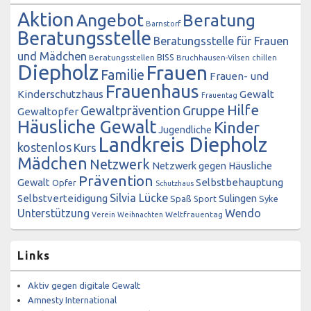
Aktion
Angebot
Beratung
Barnstorf
Beratungsstelle
Beratungsstelle für Frauen
und Mädchen
BISS
Beratungsstellen
Bruchhausen-Vilsen
chillen
Diepholz
Frauen
Familie
Frauen- und
Frauenhaus
Kinderschutzhaus
Gewalt
Frauentag
Hilfe
Gewaltprävention
Gruppe
Gewaltopfer
Häusliche Gewalt
Kinder
Jugendliche
Landkreis Diepholz
kostenlos
Kurs
Mädchen
Netzwerk
Netzwerk gegen Häusliche
Prävention
Gewalt
Selbstbehauptung
Opfer
Schutzhaus
Silvia Lücke
Selbstverteidigung
Sulingen
Spaß
Sport
Syke
Unterstützung
Wendo
Weltfrauentag
Verein
Weihnachten
Links
Aktiv gegen digitale Gewalt
Amnesty International