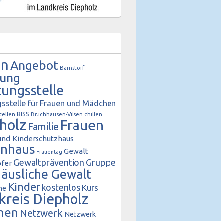
on
Angebot
Barnstorf
tung
tungsstelle
sstelle für Frauen und Mädchen
BISS
tellen
Bruchhausen-Vilsen
chillen
holz
Frauen
Familie
und Kinderschutzhaus
enhaus
Gewalt
Frauentag
Gewaltprävention
Gruppe
fer
äusliche Gewalt
Kinder
kostenlos
Kurs
he
kreis Diepholz
hen
Netzwerk
Netzwerk