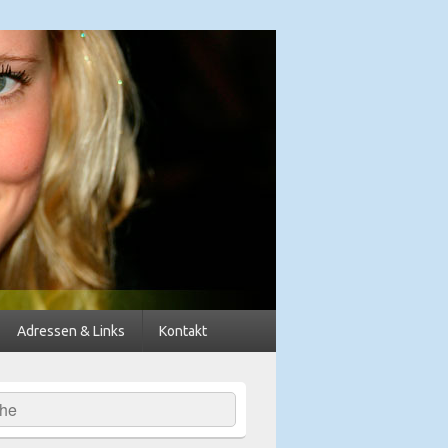
dkreis Diepholz
Adressen & Links
Kontakt
hen
-
ch