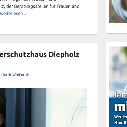
z, der Beratungsstellen für Frauen und
Stellenausschreibung
weiterlesen
→
erschutzhaus Diepholz
on
Doris Wieferich