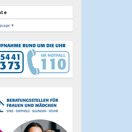
ate
nguage
▼