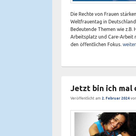
Die Rechte von Frauen stärken
Weltfrauentag in Deutschlan
Bedeutende Themen wie z.B. H
Arbeitsplatz und Care-Arbeit
Weltf
den öffentlichen Fokus.
weite
Jetzt bin ich mal 
Veröffentlicht am
2. Februar 2024
vo