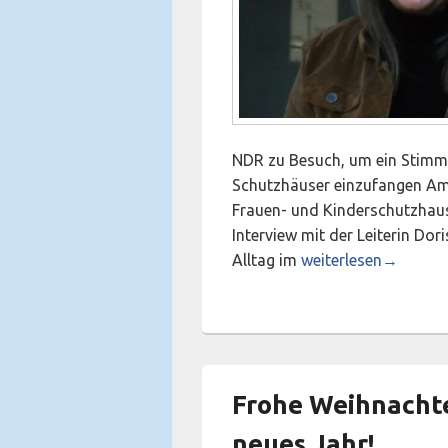
NDR zu Besuch, um ein Stimm
Schutzhäuser einzufangen Am
Frauen- und Kinderschutzhaus
Interview mit der Leiterin Do
Frauen- und Kinder
Alltag im
weiterlesen
→
Frohe Weihnachte
neues Jahr!