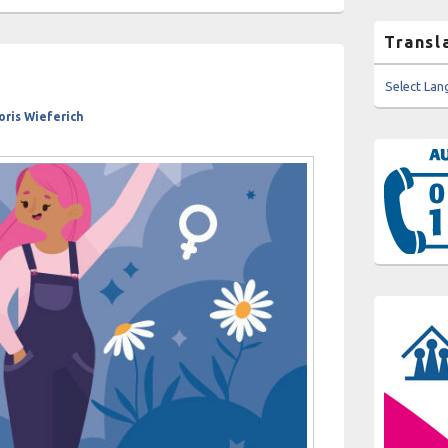
Transl
Select La
oris Wieferich