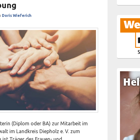
bung
n
Doris Wieferich
terin (Diplom oder BA) zur Mitarbeit im
alt im Landkreis Diepholz e. V. zum
n ist Träger des Frauen- und