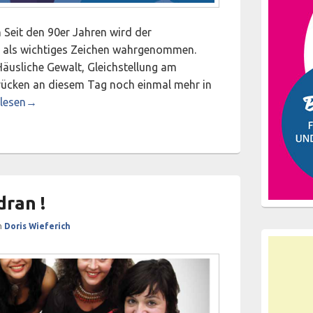
 Seit den 90er Jahren wird der
d als wichtiges Zeichen wahrgenommen.
äusliche Gewalt, Gleichstellung am
 rücken an diesem Tag noch einmal mehr in
rauentag
rlesen
→
dran !
n
Doris Wieferich