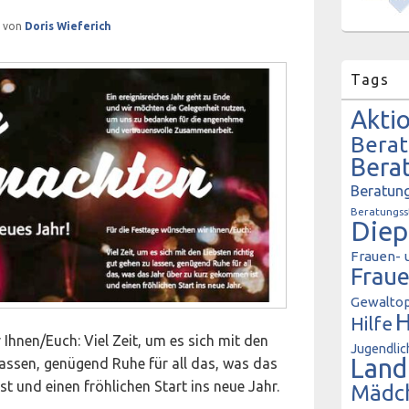
von
Doris Wieferich
Tags
Akti
Bera
Bera
Beratung
Beratungss
Diep
Frauen- 
Frau
Gewaltop
H
Hilfe
Ihnen/Euch: Viel Zeit, um es sich mit den
Jugendlic
Land
 lassen, genügend Ruhe für all das, was das
t und einen fröhlichen Start ins neue Jahr.
Mädc
glückliches neues Jahr!