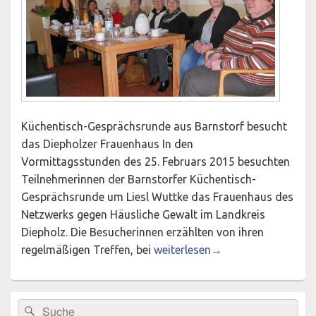
Küchentisch-Gesprächsrunde aus Barnstorf besucht
das Diepholzer Frauenhaus In den
Vormittagsstunden des 25. Februars 2015 besuchten
Teilnehmerinnen der Barnstorfer Küchentisch-
Gesprächsrunde um Liesl Wuttke das Frauenhaus des
Netzwerks gegen Häusliche Gewalt im Landkreis
Diepholz. Die Besucherinnen erzählten von ihren
Bürgermut tut immer noch allen 
regelmäßigen Treffen, bei
weiterlesen
→
Primärer
Suchen
Suchen
Seitenleisten-