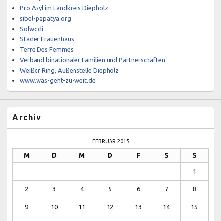
Pro Asyl im Landkreis Diepholz
sibel-papatya.org
Solwodi
Stader Frauenhaus
Terre Des Femmes
Verband binationaler Familien und Partnerschaften
Weißer Ring, Außenstelle Diepholz
www.was-geht-zu-weit.de
Archiv
FEBRUAR 2015
M
D
M
D
F
S
S
1
2
3
4
5
6
7
8
9
10
11
12
13
14
15