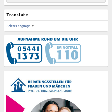
nach:
Widgetbereich
Translate
Select Language
▼