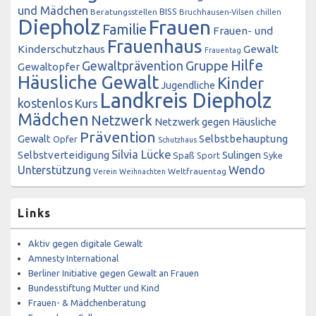
und Mädchen
BISS
Beratungsstellen
Bruchhausen-Vilsen
chillen
Diepholz
Frauen
Familie
Frauen- und
Frauenhaus
Kinderschutzhaus
Gewalt
Frauentag
Hilfe
Gewaltprävention
Gruppe
Gewaltopfer
Häusliche Gewalt
Kinder
Jugendliche
Landkreis Diepholz
kostenlos
Kurs
Mädchen
Netzwerk
Netzwerk gegen Häusliche
Prävention
Gewalt
Selbstbehauptung
Opfer
Schutzhaus
Silvia Lücke
Selbstverteidigung
Sulingen
Spaß
Sport
Syke
Unterstützung
Wendo
Weltfrauentag
Verein
Weihnachten
Links
Aktiv gegen digitale Gewalt
Amnesty International
Berliner Initiative gegen Gewalt an Frauen
Bundesstiftung Mutter und Kind
Frauen- & Mädchenberatung