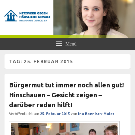
Netzwerk gegen Häusliche Gewalt
Frauen- und Kinderschutzhaus Diepholz, Beratungsstellen für Frauen und
Menü
Mädchen, BISS
im Landkreis Diepholz e.V.
TAG:
25. FEBRUAR 2015
Bürgermut tut immer noch allen gut!
Hinschauen – Gesicht zeigen –
darüber reden hilft!
Veröffentlicht am
25. Februar 2015
von
Ina Boenisch-Maier