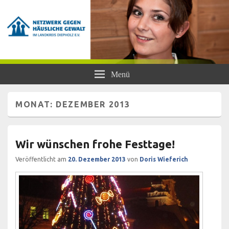
Netzwerk gegen Häusliche Gewalt
Frauen- und Kinderschutzhaus Diepholz, Beratungsstellen für Frauen und
Menü
Mädchen, BISS
im Landkreis Diepholz e.V.
MONAT:
DEZEMBER 2013
Wir wünschen frohe Festtage!
Veröffentlicht am
20. Dezember 2013
von
Doris Wieferich