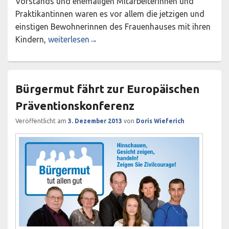
Vorstands und ehemaligen Mitarbeiterinnen und
Praktikantinnen waren es vor allem die jetzigen und
einstigen Bewohnerinnen des Frauenhauses mit ihren
Gemütliche Adventsfeier des Netzwerkes
Kindern,
weiterlesen
→
Bürgermut fährt zur Europäischen
Präventionskonferenz
Veröffentlicht am
3. Dezember 2013
von
Doris Wieferich