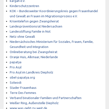
kargah e.V.
Kinderschutzzentren
KOK – Bundesweiter Koordinierungskreis gegen Frauenhandel
und Gewalt an Frauen im Migrationsprozess e.V.
Krisentelefon gegen Zwangsheirat
Landespräventionsrat Niedersachsen
Landesstiftung Familie in Not
Netz ohne Gewalt
Niedersächsisches Ministerium für Soziales, Frauen, Familie,
Gesundheit und Integration
Onlineberatung bei Zwangsheirat
Oranje Huis, Alkmaar, Niederlande
papatya
Pro Asyl
Pro Asyl im Landkreis Diepholz
sibel-papatya.org
Solwodi
Stader Frauenhaus
Terre Des Femmes
Verband binationaler Familien und Partnerschaften
Weißer Ring, Außenstelle Diepholz
www.was-geht-zu-weit.de