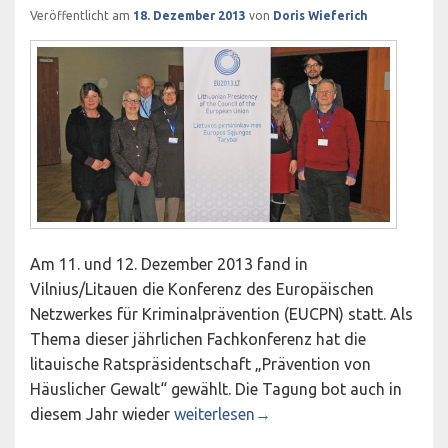
Veröffentlicht am
18. Dezember 2013
von
Doris Wieferich
Am 11. und 12. Dezember 2013 fand in
Vilnius/Litauen die Konferenz des Europäischen
Netzwerkes für Kriminalprävention (EUCPN) statt. Als
Thema dieser jährlichen Fachkonferenz hat die
litauische Ratspräsidentschaft „Prävention von
Häuslicher Gewalt“ gewählt. Die Tagung bot auch in
Bürgermut tut allen gut auf der Konfe
diesem Jahr wieder
weiterlesen
→