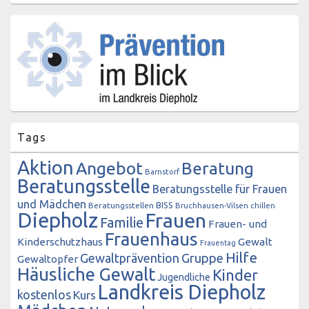
Tags
Aktion
Angebot
Beratung
Barnstorf
Beratungsstelle
Beratungsstelle für Frauen
und Mädchen
BISS
Beratungsstellen
Bruchhausen-Vilsen
chillen
Diepholz
Frauen
Familie
Frauen- und
Frauenhaus
Kinderschutzhaus
Gewalt
Frauentag
Hilfe
Gewaltprävention
Gruppe
Gewaltopfer
Häusliche Gewalt
Kinder
Jugendliche
Landkreis Diepholz
kostenlos
Kurs