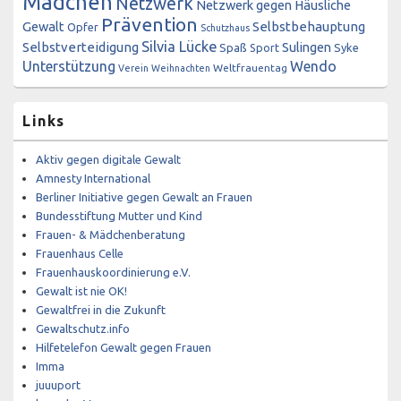
Mädchen
Netzwerk
Netzwerk gegen Häusliche
Prävention
Gewalt
Selbstbehauptung
Opfer
Schutzhaus
Silvia Lücke
Selbstverteidigung
Sulingen
Spaß
Sport
Syke
Unterstützung
Wendo
Weltfrauentag
Verein
Weihnachten
Links
Aktiv gegen digitale Gewalt
Amnesty International
Berliner Initiative gegen Gewalt an Frauen
Bundesstiftung Mutter und Kind
Frauen- & Mädchenberatung
Frauenhaus Celle
Frauenhauskoordinierung e.V.
Gewalt ist nie OK!
Gewaltfrei in die Zukunft
Gewaltschutz.info
Hilfetelefon Gewalt gegen Frauen
Imma
juuuport