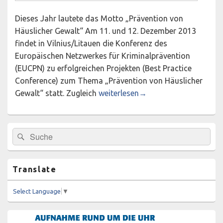
Dieses Jahr lautete das Motto „Prävention von
Häuslicher Gewalt“ Am 11. und 12. Dezember 2013
findet in Vilnius/Litauen die Konferenz des
Europäischen Netzwerkes für Kriminalprävention
(EUCPN) zu erfolgreichen Projekten (Best Practice
Conference) zum Thema „Prävention von Häuslicher
Bürgermut fährt zur Europäischen
Gewalt“ statt. Zugleich
weiterlesen
→
Primärer
Suchen
Suchen
Seitenleisten-
nach:
Widgetbereich
Translate
Select Language
▼